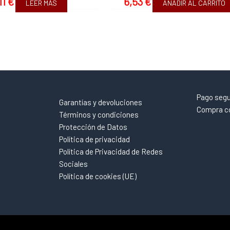
11
€
6,53
€
LEER MÁS
AÑADIR AL CARRITO
Pago seg
Garantías y devoluciones
Compra co
Términos y condiciones
Protección de Datos
Política de privacidad
Política de Privacidad de Redes
Sociales
Política de cookies (UE)