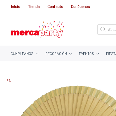
Ir
Inicio
Tienda
Contacto
Conócenos
al
contenido
Búsqueda
de
productos
CUMPLEAÑOS
DECORACIÓN
EVENTOS
FIEST
🔍