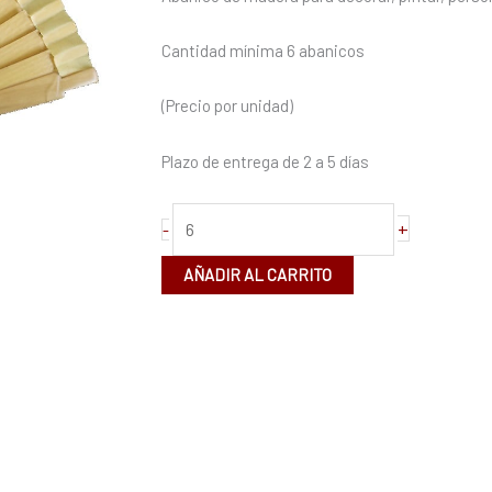
23cm
cantidad
Cantidad mínima 6 abanicos
(Precio por unidad)
Plazo de entrega de 2 a 5 días
+
-
AÑADIR AL CARRITO