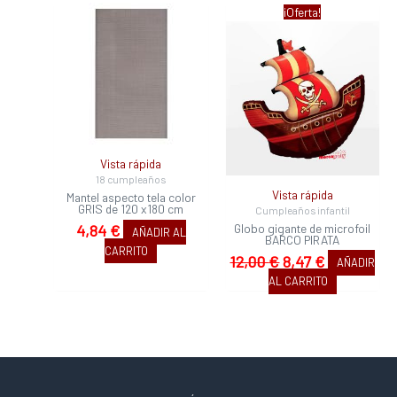
El
El
¡Oferta!
precio
precio
original
actual
era:
es:
12,00 €.
8,47 €.
Vista rápida
18 cumpleaños
Vista rápida
Mantel aspecto tela color
GRIS de 120 x180 cm
Cumpleaños infantil
Globo gigante de microfoil
4,84
€
AÑADIR AL
BARCO PIRATA
CARRITO
12,00
€
8,47
€
AÑADIR
AL CARRITO