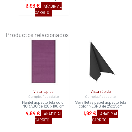
3,93
€
AÑADIR AL
CARRITO
Productos relacionados
Vista rápida
Vista rápida
Cumpleaños adulto
Cumpleaños adulto
Mantel aspecto tela color
Servilletas papel aspecto tela
MORADO de 120 x180 cm
color NEGRO de 25x25cm
4,84
€
1,82
€
AÑADIR AL
AÑADIR AL
CARRITO
CARRITO