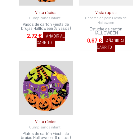
Vista rápida
Vista rápida
Cumpleaños infantil
Decoración para Fiesta de
Halloween
Vasos de cartón Fiesta de
brujas Hallloween (8 vasos)
Estuche de cartón
HALLOWEEN
2,72
€
AÑADIR AL
0,67
€
AÑADIR AL
CARRITO
CARRITO
Vista rápida
Cumpleaños infantil
Platos de cartón Fiesta de
brujas Hallloween (8 platos)