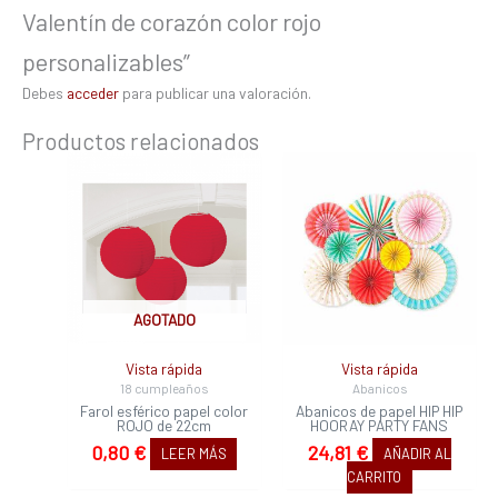
Valentín de corazón color rojo
personalizables”
Debes
acceder
para publicar una valoración.
Productos relacionados
AGOTADO
Vista rápida
Vista rápida
18 cumpleaños
Abanicos
Farol esférico papel color
Abanicos de papel HIP HIP
ROJO de 22cm
HOORAY PARTY FANS
0,80
€
24,81
€
LEER MÁS
AÑADIR AL
CARRITO