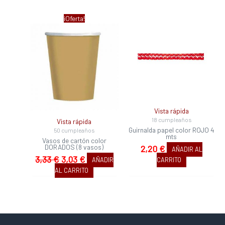
El
El
¡Oferta!
precio
precio
original
actual
era:
es:
3,33 €.
3,03 €.
Vista rápida
18 cumpleaños
Vista rápida
Guirnalda papel color ROJO 4
50 cumpleaños
mts
Vasos de cartón color
DORADOS (8 vasos)
2,20
€
AÑADIR AL
3,33
€
3,03
€
AÑADIR
CARRITO
AL CARRITO