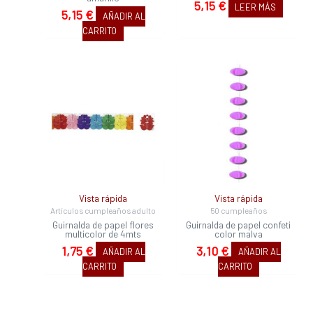
5,15
€
LEER MÁS
5,15
€
AÑADIR AL
CARRITO
Vista rápida
Vista rápida
Artículos cumpleaños adulto
50 cumpleaños
Guirnalda de papel flores
Guirnalda de papel confeti
multicolor de 4mts
color malva
1,75
€
3,10
€
AÑADIR AL
AÑADIR AL
CARRITO
CARRITO