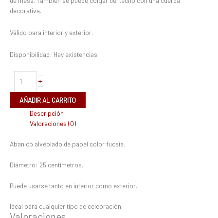
de mesa. También se puede colgar del techo con una cuerda
decorativa.
Válido para interior y exterior.
Disponibilidad:
Hay existencias
+
-
AÑADIR AL CARRITO
Descripción
Valoraciones (0)
Abanico alveolado de papel color fucsia.
Diámetro: 25 centímetros.
Puede usarse tanto en interior como exterior.
Ideal para cualquier tipo de celebración.
Valoraciones