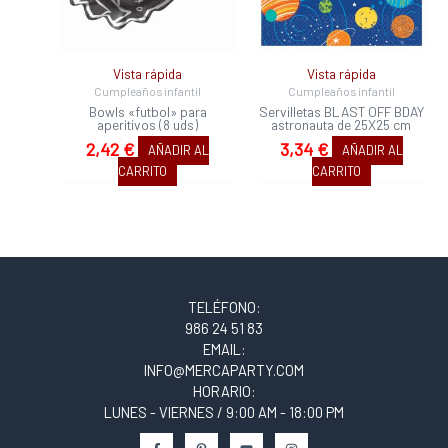
Vista rápida
Vista rápida
Cumpleaños infantil
Cumpleaños infantil
Bowls «futbol» para
Servilletas BLAST OFF BDAY
aperitivos (8 uds)
astronauta de 25X25 cm
2,42
€
3,34
€
AÑADIR AL
AÑADIR AL
CARRITO
CARRITO
TELÉFONO:
986 24 51 83
EMAIL:
INFO@MERCAPARTY.COM
HORARIO:
LUNES - VIERNES / 9:00 AM - 18:00 PM