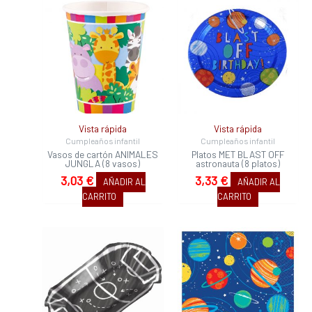
Vista rápida
Vista rápida
Cumpleaños infantil
Cumpleaños infantil
Vasos de cartón ANIMALES
Platos MET BLAST OFF
JUNGLA (8 vasos)
astronauta (8 platos)
3,03
€
3,33
€
AÑADIR AL
AÑADIR AL
CARRITO
CARRITO