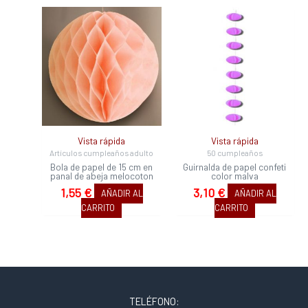
Vista rápida
Vista rápida
Artículos cumpleaños adulto
50 cumpleaños
Bola de papel de 15 cm en
Guirnalda de papel confeti
panal de abeja melocoton
color malva
1,55
€
3,10
€
AÑADIR AL
AÑADIR AL
CARRITO
CARRITO
TELÉFONO: