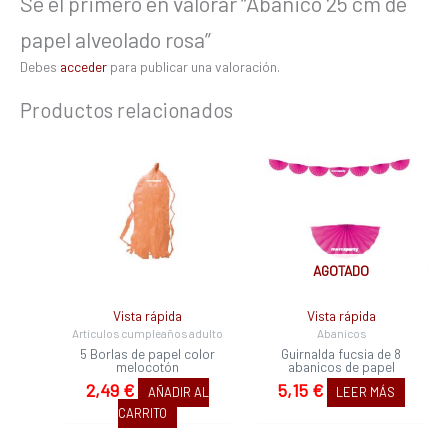
Sé el primero en valorar “Abanico 25 cm de
papel alveolado rosa”
Debes
acceder
para publicar una valoración.
Productos relacionados
AGOTADO
Vista rápida
Vista rápida
Artículos cumpleaños adulto
Abanicos
5 Borlas de papel color
Guirnalda fucsia de 8
melocotón
abanicos de papel
2,49
€
5,15
€
AÑADIR AL
LEER MÁS
CARRITO