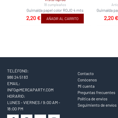
18 cumpleaños
Artí
Guirnalda papel color ROJO 4 mts
Guirnalda pa
2,20
€
2,20
€
AÑADIR AL CARRITO
TELÉFONO:
Contacto
986 24 51 83
Conócenos
EMAIL:
Mi cuenta
INFO@MERCAPARTY.COM
Preguntas frecuentes
HORARIO:
Política de envios
LUNES - VIERNES / 9:00 AM -
Seguimiento de envíos
18:00 PM