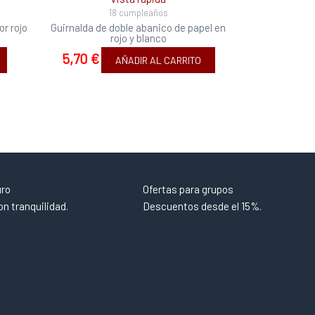
18 cumpleaños
or rojo
Guirnalda de doble abanico de papel en
rojo y blanco
5,70
€
AÑADIR AL CARRITO
uro
Ofertas para grupos
n tranquilidad.
Descuentos desde el 15%.