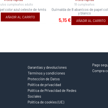
culos cumpleaños adulto
18 cumpleaños
pel color azul celeste de 4mts
Guirnalda de 8 abanicos de papel col
y blanco
AÑADIR AL CARRITO
5,15
€
AÑADIR AL CARRITO
Pago seg
Garantías y devoluciones
Compra co
Términos y condiciones
Protección de Datos
Política de privacidad
Política de Privacidad de Redes
Sociales
Política de cookies (UE)