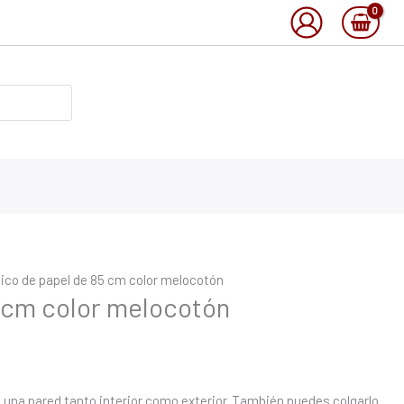
ico de papel de 85 cm color melocotón
 cm color melocotón
 una pared tanto interior como exterior. También puedes colgarlo