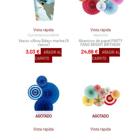
Vista rápida
Vista rápida
Cumpleaños infantil
Abanicos
Vasos «Ahoy Bday» marina (8
Abanicos de papel PARTY
vasos)
FANS BRIGHT BIRTHDAY
3,03
€
24,68
€
AÑADIR AL
AÑADIR AL
CARRITO
CARRITO
AGOTADO
AGOTADO
Vista rápida
Vista rápida