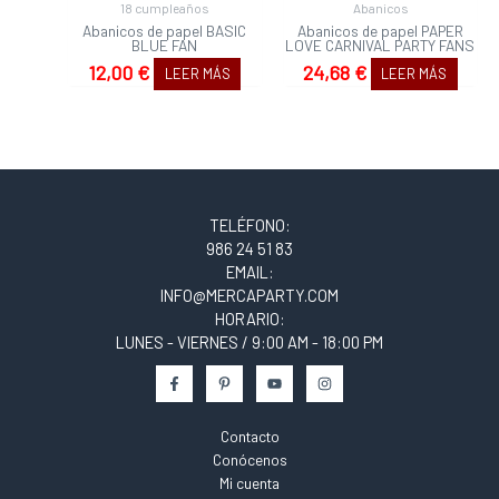
18 cumpleaños
Abanicos
Abanicos de papel BASIC
Abanicos de papel PAPER
BLUE FAN
LOVE CARNIVAL PARTY FANS
12,00
€
24,68
€
LEER MÁS
LEER MÁS
TELÉFONO:
986 24 51 83
EMAIL:
INFO@MERCAPARTY.COM
HORARIO:
LUNES - VIERNES / 9:00 AM - 18:00 PM
Contacto
Conócenos
Mi cuenta