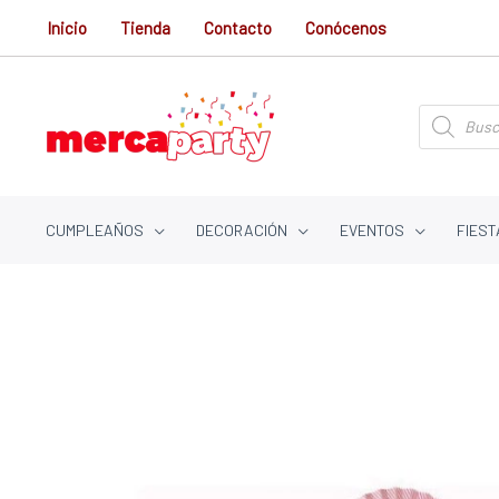
Ir
Inicio
Tienda
Contacto
Conócenos
al
contenido
Búsqueda
de
productos
CUMPLEAÑOS
DECORACIÓN
EVENTOS
FIEST