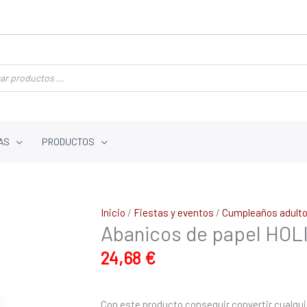
AS
PRODUCTOS
Abanicos
Inicio
/
Fiestas y eventos
/
Cumpleaños adult
Abanicos de papel HO
de
papel
24,68
€
HOLIDAY
BRIGHT
PARTY
Con este producto conseguir convertir cualqui