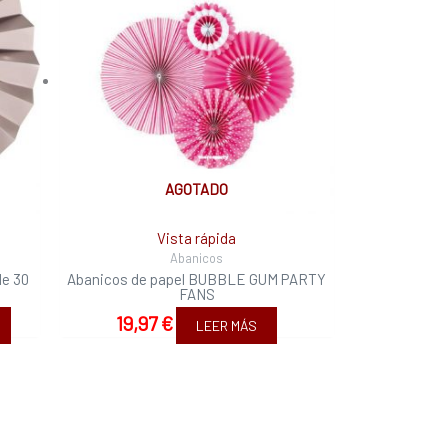
AGOTADO
Vista rápida
Abanicos
de 30
Abanicos de papel BUBBLE GUM PARTY
FANS
19,97
€
LEER MÁS