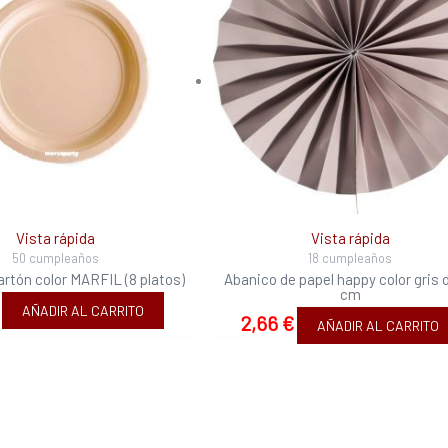
Vista rápida
Vista rápida
50 cumpleaños
18 cumpleaños
artón color MARFIL (8 platos)
Abanico de papel happy color gris 
cm
AÑADIR AL CARRITO
2,66
€
AÑADIR AL CARRITO