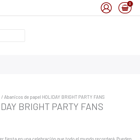
o
/ Abanicos de papel HOLIDAY BRIGHT PARTY FANS
LIDAY BRIGHT PARTY FANS
er fiesta en una celebración que todo el mundo recordará. Pueden