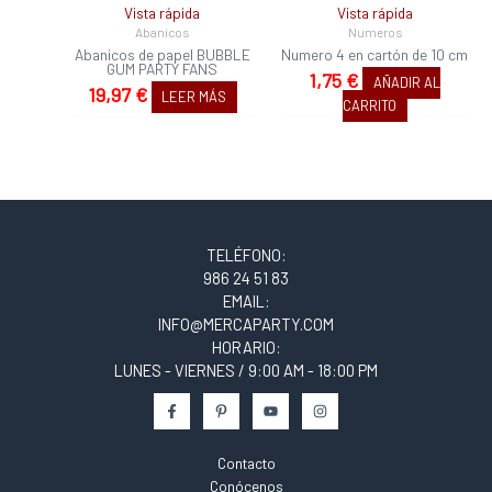
Vista rápida
Vista rápida
Abanicos
Numeros
Abanicos de papel BUBBLE
Numero 4 en cartón de 10 cm
GUM PARTY FANS
1,75
€
AÑADIR AL
19,97
€
LEER MÁS
CARRITO
TELÉFONO:
986 24 51 83
EMAIL:
INFO@MERCAPARTY.COM
HORARIO:
LUNES - VIERNES / 9:00 AM - 18:00 PM
Contacto
Conócenos