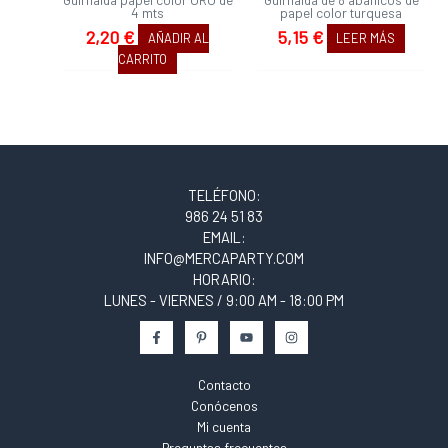
4 mts
papel color turquesa
2,20
€
5,15
€
AÑADIR AL
LEER MÁS
CARRITO
TELÉFONO:
986 24 51 83
EMAIL:
INFO@MERCAPARTY.COM
HORARIO:
LUNES - VIERNES / 9:00 AM - 18:00 PM
Contacto
Conócenos
Mi cuenta
Preguntas frecuentes