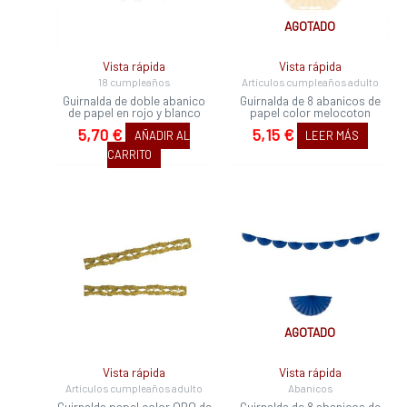
AGOTADO
Vista rápida
Vista rápida
18 cumpleaños
Artículos cumpleaños adulto
Guirnalda de doble abanico
Guirnalda de 8 abanicos de
de papel en rojo y blanco
papel color melocoton
5,70
€
5,15
€
AÑADIR AL
LEER MÁS
CARRITO
AGOTADO
Vista rápida
Vista rápida
Artículos cumpleaños adulto
Abanicos
Guirnalda papel color ORO de
Guirnalda de 8 abanicos de