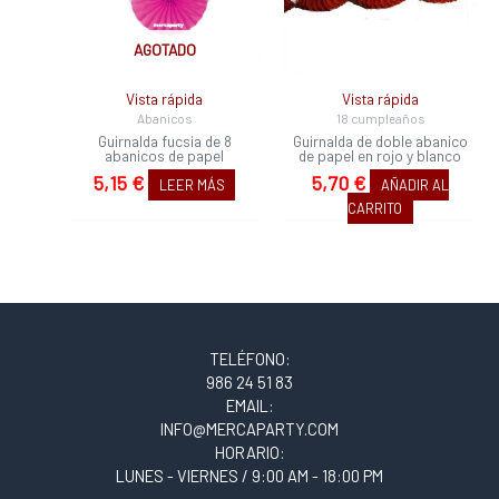
AGOTADO
Vista rápida
Vista rápida
Abanicos
18 cumpleaños
Guirnalda fucsia de 8
Guirnalda de doble abanico
abanicos de papel
de papel en rojo y blanco
5,15
€
5,70
€
LEER MÁS
AÑADIR AL
CARRITO
TELÉFONO:
986 24 51 83
EMAIL:
INFO@MERCAPARTY.COM
HORARIO:
LUNES - VIERNES / 9:00 AM - 18:00 PM