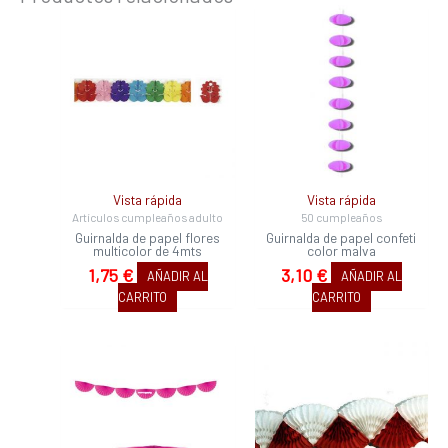
Vista rápida
Vista rápida
Artículos cumpleaños adulto
50 cumpleaños
Guirnalda de papel flores
Guirnalda de papel confeti
multicolor de 4mts
color malva
1,75
€
3,10
€
AÑADIR AL
AÑADIR AL
CARRITO
CARRITO