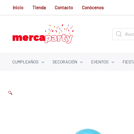
Ir
Inicio
Tienda
Contacto
Conócenos
al
contenido
Búsqueda
de
productos
CUMPLEAÑOS
DECORACIÓN
EVENTOS
FIEST
🔍