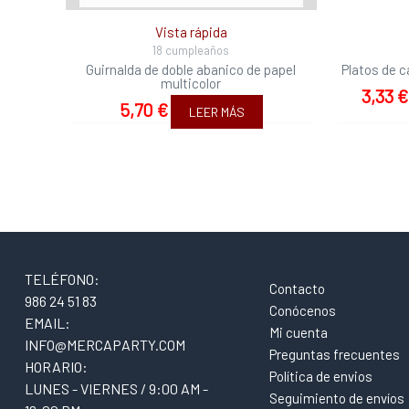
Vista rápida
18 cumpleaños
Guirnalda de doble abanico de papel
Platos de c
multicolor
3,33
€
5,70
€
LEER MÁS
TELÉFONO:
Contacto
986 24 51 83
Conócenos
EMAIL:
Mi cuenta
INFO@MERCAPARTY.COM
Preguntas frecuentes
HORARIO:
Política de envios
LUNES - VIERNES / 9:00 AM -
Seguimiento de envíos