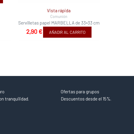
Vista rápida
Comunión
Servilletas papel MARBELLA de 33×33 cm
2,90
€
AÑADIR AL CARRITO
uro
Ofertas para grupos
n tranquilidad.
Descuentos desde el 15%.