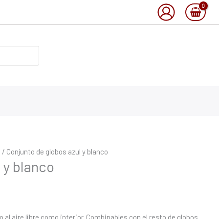
o
/ Conjunto de globos azul y blanco
 y blanco
o al aire libre como interior. Combinables con el resto de globos