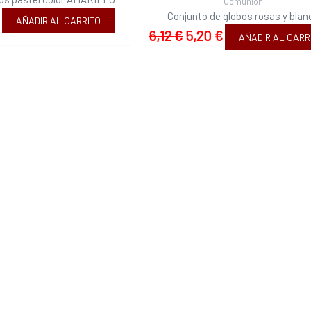
Comunión
Conjunto de globos rosas y blan
€
AÑADIR AL CARRITO
6,12
€
5,20
€
AÑADIR AL CARR