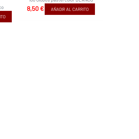
co
8,50
€
AÑADIR AL CARRITO
ITO