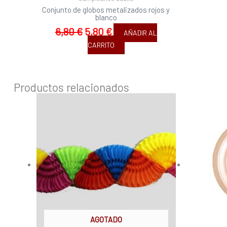
Conjunto de globos metalizados rojos y
blanco
6,80
€
5,80
€
AÑADIR AL
CARRITO
Productos relacionados
AGOTADO