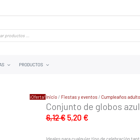
AS
PRODUCTOS
El
El
Conjunto
¡Oferta!
Inicio
/
Fiestas y eventos
/
Cumpleaños adult
precio
precio
Conjunto de globos azul
de
original
actual
globos
6,12
€
5,20
€
era:
es:
azul
6,12 €.
5,20 €.
y
blanco
Ideales para cualquier tipo de celebración tant