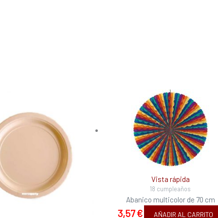
Vista rápida
18 cumpleaños
Abanico multicolor de 70 cm
3,57
€
AÑADIR AL CARRITO