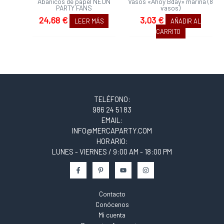
Abanicos de papel NEON
Vasos «Ahoy Bday» marina (8
PARTY FANS
vasos)
24,68
€
3,03
€
LEER MÁS
AÑADIR AL
CARRITO
TELÉFONO:
986 24 51 83
EMAIL:
INFO@MERCAPARTY.COM
HORARIO:
LUNES - VIERNES / 9:00 AM - 18:00 PM
Contacto
Conócenos
Mi cuenta