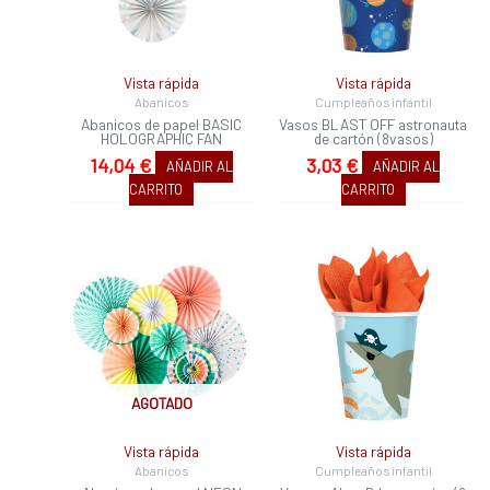
Vista rápida
Vista rápida
Abanicos
Cumpleaños infantil
Abanicos de papel BASIC
Vasos BLAST OFF astronauta
HOLOGRAPHIC FAN
de cartón (8vasos)
14,04
€
3,03
€
AÑADIR AL
AÑADIR AL
CARRITO
CARRITO
AGOTADO
Vista rápida
Vista rápida
Abanicos
Cumpleaños infantil