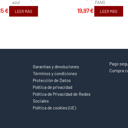
azul
FANS
15
€
19,97
€
LEER MÁS
LEER MÁS
Pago seg
Garantías y devoluciones
Compra co
Términos y condiciones
Protección de Datos
Política de privacidad
Política de Privacidad de Redes
Sociales
Política de cookies (UE)