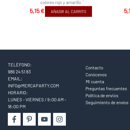
colores rojo y amarillo
5,15
€
5,
AÑADIR AL CARRITO
TELÉFONO:
Contacto
986 24 51 83
Conócenos
EMAIL:
Mi cuenta
INFO@MERCAPARTY.COM
Preguntas frecuentes
HORARIO:
Política de envios
LUNES - VIERNES / 9:00 AM -
Seguimiento de envíos
18:00 PM