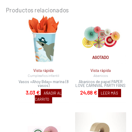
Productos relacionados
AGOTADO
Vista rápida
Vista rápida
Cumpleaños infantil
Abanicos
Vasos «Ahoy Bday» marina (8
Abanicos de papel PAPER
vasos)
LOVE CARNIVAL PARTY FANS
3,03
€
24,68
€
AÑADIR AL
LEER MÁS
CARRITO