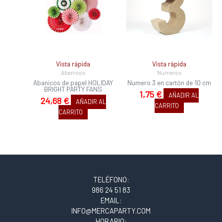
Vista rápida
Vista rápida
Abanicos
Numeros
Abanicos de papel HOLIDAY
Numero 3 en cartón de 10 cm
BRIGHT PARTY FANS
1,75
€
AÑADIR AL
24,68
€
AÑADIR AL
CARRITO
CARRITO
TELÉFONO:
986 24 51 83
EMAIL:
INFO@MERCAPARTY.COM
HORARIO: