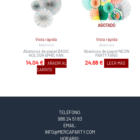
AGOTADO
Vista rápida
Vista rápida
Abanicos
Abanicos
Abanicos de papel BASIC
Abanicos de papel NEON
HOLOGRAPHIC FAN
PARTY FANS
14,04
€
24,68
€
AÑADIR AL
LEER MÁS
CARRITO
TELÉFONO:
986 24 51 83
EMAIL:
INFO@MERCAPARTY.COM
HORARIO: