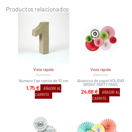
Productos relacionados
Vista rápida
Vista rápida
Numeros
Abanicos
Numero 1 en cartón de 10 cm
Abanicos de papel HOLIDAY
BRIGHT PARTY FANS
1,75
€
AÑADIR AL
24,68
€
AÑADIR AL
CARRITO
CARRITO