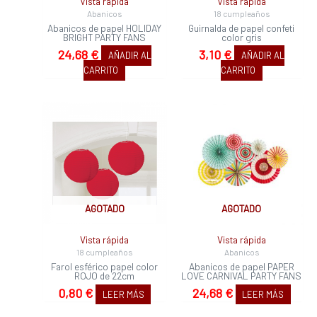
Vista rápida
Vista rápida
Abanicos
18 cumpleaños
Abanicos de papel HOLIDAY
Guirnalda de papel confeti
BRIGHT PARTY FANS
color gris
24,68
€
3,10
€
AÑADIR AL
AÑADIR AL
CARRITO
CARRITO
AGOTADO
AGOTADO
Vista rápida
Vista rápida
18 cumpleaños
Abanicos
Farol esférico papel color
Abanicos de papel PAPER
ROJO de 22cm
LOVE CARNIVAL PARTY FANS
0,80
€
24,68
€
LEER MÁS
LEER MÁS