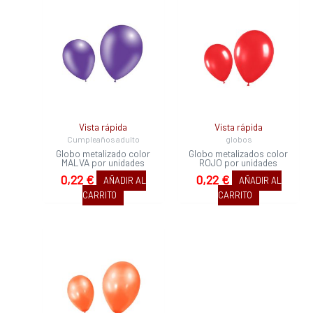
Vista rápida
Vista rápida
Cumpleaños adulto
globos
Globo metalizado color
Globo metalizados color
MALVA por unidades
ROJO por unidades
0,22
€
0,22
€
AÑADIR AL
AÑADIR AL
CARRITO
CARRITO