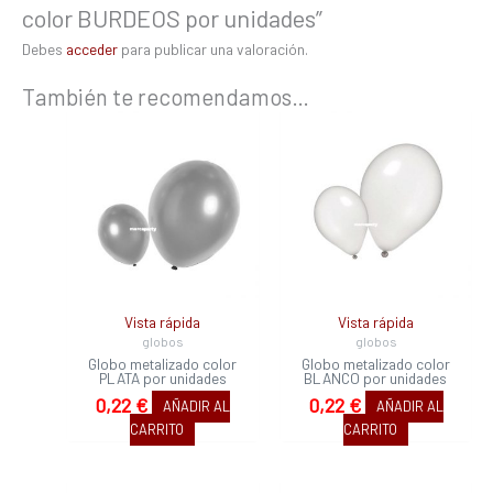
color BURDEOS por unidades”
Debes
acceder
para publicar una valoración.
También te recomendamos…
Vista rápida
Vista rápida
globos
globos
Globo metalizado color
Globo metalizado color
PLATA por unidades
BLANCO por unidades
0,22
€
0,22
€
AÑADIR AL
AÑADIR AL
CARRITO
CARRITO