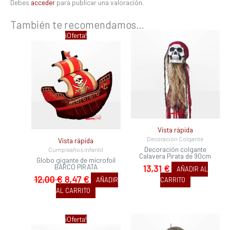
Debes
acceder
para publicar una valoración.
También te recomendamos…
El
El
¡Oferta!
precio
precio
original
actual
era:
es:
12,00 €.
8,47 €.
Vista rápida
Decoración Colgante
Vista rápida
Decoración colgante
Cumpleaños infantil
Calavera Pirata de 90cm
Globo gigante de microfoil
BARCO PIRATA
13,31
€
AÑADIR AL
12,00
€
8,47
€
AÑADIR
CARRITO
AL CARRITO
El
El
¡Oferta!