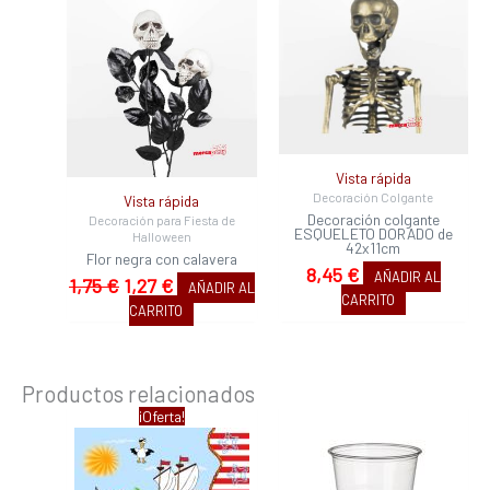
precio
precio
original
actual
era:
es:
1,75 €.
1,27 €.
Vista rápida
Decoración Colgante
Vista rápida
Decoración colgante
Decoración para Fiesta de
ESQUELETO DORADO de
Halloween
42x11cm
Flor negra con calavera
8,45
€
AÑADIR AL
1,75
€
1,27
€
AÑADIR AL
CARRITO
CARRITO
Productos relacionados
El
El
¡Oferta!
precio
precio
original
actual