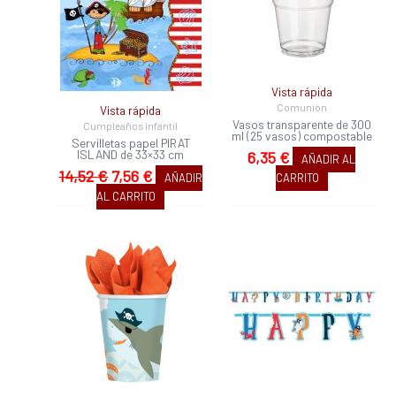
era:
es:
14,52 €.
7,56 €.
Vista rápida
Comunión
Vista rápida
Vasos transparente de 300
Cumpleaños infantil
ml (25 vasos) compostable
Servilletas papel PIRAT
ISLAND de 33×33 cm
6,35
€
AÑADIR AL
14,52
€
7,56
€
AÑADIR
CARRITO
AL CARRITO