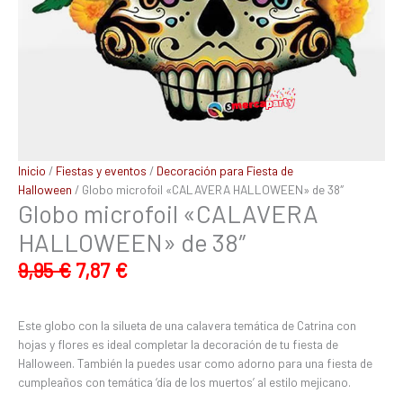
Inicio
/
Fiestas y eventos
/
Decoración para Fiesta de
Halloween
/ Globo microfoil «CALAVERA HALLOWEEN» de 38″
Globo microfoil «CALAVERA
HALLOWEEN» de 38″
9,95
€
7,87
€
Este globo con la silueta de una calavera temática de Catrina con
hojas y flores es ideal completar la decoración de tu fiesta de
Halloween. También la puedes usar como adorno para una fiesta de
cumpleaños con temática ‘día de los muertos’ al estilo mejicano.