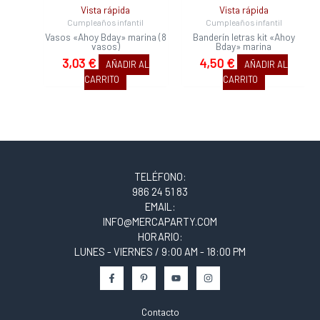
Vista rápida
Vista rápida
Cumpleaños infantil
Cumpleaños infantil
Vasos «Ahoy Bday» marina (8
Banderín letras kit «Ahoy
vasos)
Bday» marina
3,03
€
4,50
€
AÑADIR AL
AÑADIR AL
CARRITO
CARRITO
TELÉFONO:
986 24 51 83
EMAIL:
INFO@MERCAPARTY.COM
HORARIO:
LUNES - VIERNES / 9:00 AM - 18:00 PM
Contacto