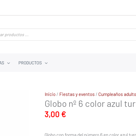
AS
PRODUCTOS
Globo
Inicio
/
Fiestas y eventos
/
Cumpleaños adult
Globo nº 6 color azul t
nº
6
3,00
€
color
azul
turquesa
Globo con forma del número 6 en color azul turq