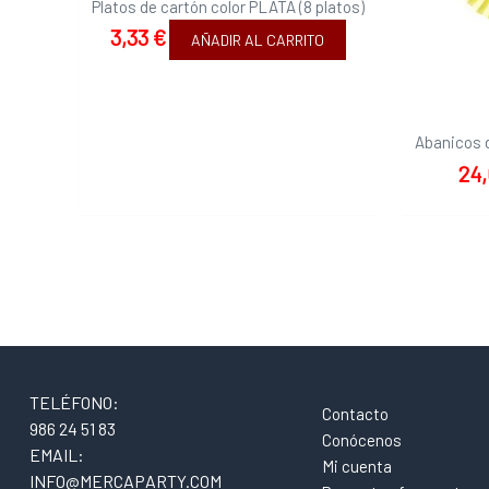
Platos de cartón color PLATA (8 platos)
3,33
€
AÑADIR AL CARRITO
Abanicos 
24
TELÉFONO:
Contacto
986 24 51 83
Conócenos
EMAIL:
Mi cuenta
INFO@MERCAPARTY.COM