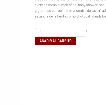
de
eventos como cumpleaños, baby shower, nacimi
80cm
gigante se convertirá en el centro de las mira
cantidad
estancia de la fiesta como photocall, candy ba
+
-
AÑADIR AL CARRITO