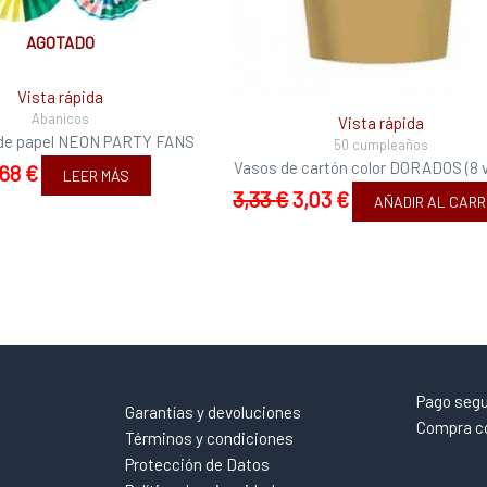
AGOTADO
Vista rápida
Abanicos
Vista rápida
de papel NEON PARTY FANS
50 cumpleaños
Vasos de cartón color DORADOS (8 
,68
€
LEER MÁS
3,33
€
3,03
€
AÑADIR AL CARR
Pago seg
Garantías y devoluciones
Compra co
Términos y condiciones
Protección de Datos