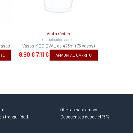
Vista rápida
Cumpleaños adulto
vasos)
Vasos MEDIEVAL de 473ml (75 vasos)
9,80
€
7,11
€
ITO
AÑADIR AL CARRITO
uro
Ofertas para grupos
n tranquilidad.
Descuentos desde el 15%.