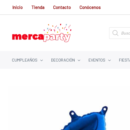
Ir
Inicio
Tienda
Contacto
Conócenos
al
contenido
Búsqueda
de
productos
CUMPLEAÑOS
DECORACIÓN
EVENTOS
FIEST