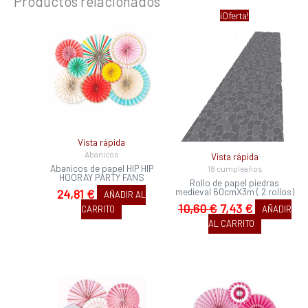
Productos relacionados
El
El
¡Oferta!
precio
precio
original
actual
era:
es:
10,60 €.
7,43 €.
Vista rápida
Abanicos
Vista rápida
Abanicos de papel HIP HIP
18 cumpleaños
HOORAY PARTY FANS
Rollo de papel piedras
medieval 60cmX3m ( 2 rollos)
24,81
€
AÑADIR AL
10,60
€
7,43
€
CARRITO
AÑADIR
AL CARRITO