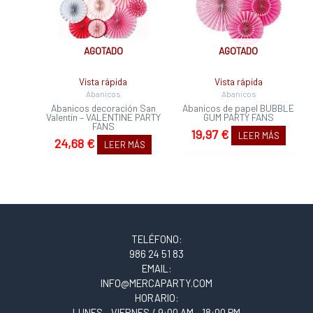
AGOTADO
AGOTADO
Vista rápida
Vista rápida
Abanicos
Abanicos
Abanicos decoración San
Abanicos de papel BUBBLE
Valentín – VALENTINE PARTY
GUM PARTY FANS
FANS
19,97
€
LEER MÁS
24,68
€
LEER MÁS
TELÉFONO:
986 24 51 83
EMAIL:
INFO@MERCAPARTY.COM
HORARIO:
LUNES - VIERNES / 9:00 AM - 18:00 PM