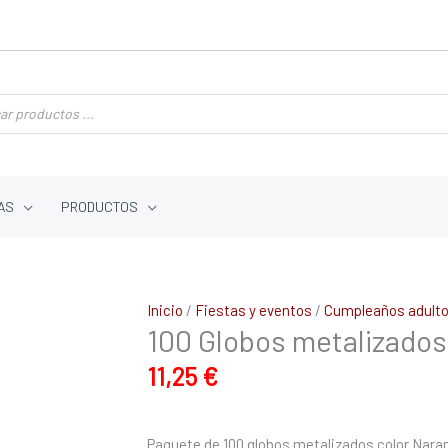
AS
PRODUCTOS
100
Inicio
/
Fiestas y eventos
/
Cumpleaños adult
100 Globos metalizado
Globos
metalizados
11,25
€
color
NARANJA
cantidad
Paquete de 100 globos metalizados color Nara