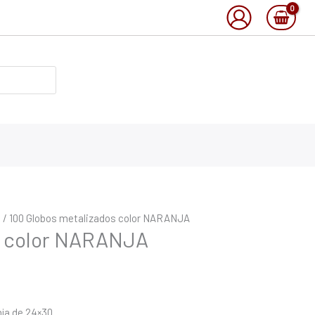
o
/ 100 Globos metalizados color NARANJA
s color NARANJA
nja de 24×30