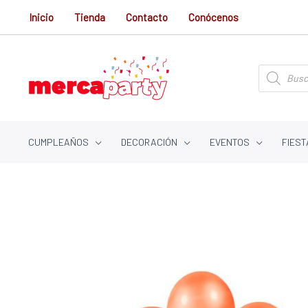
Ir
Inicio
Tienda
Contacto
Conócenos
al
contenido
Búsqueda
de
productos
CUMPLEAÑOS
DECORACIÓN
EVENTOS
FIEST