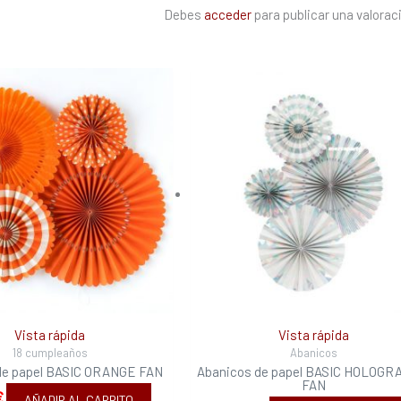
Debes
acceder
para publicar una valorac
Vista rápida
Vista rápida
18 cumpleaños
Abanicos
de papel BASIC ORANGE FAN
Abanicos de papel BASIC HOLOGR
FAN
€
AÑADIR AL CARRITO