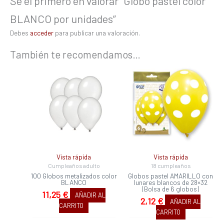
Sé el primero en valorar “Globo pastel color
BLANCO por unidades”
Debes
acceder
para publicar una valoración.
También te recomendamos…
Vista rápida
Vista rápida
Cumpleaños adulto
18 cumpleaños
100 Globos metalizados color
Globos pastel AMARILLO con
BLANCO
lunares blancos de 28×32
(Bolsa de 6 globos)
11,25
€
AÑADIR AL
2,12
€
AÑADIR AL
CARRITO
CARRITO