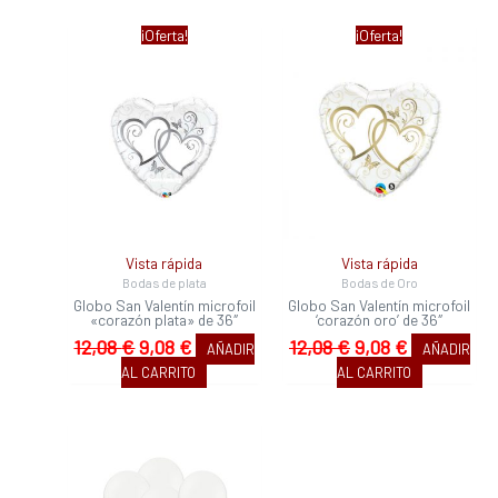
El
El
El
El
¡Oferta!
¡Oferta!
precio
precio
precio
precio
original
actual
original
actual
era:
es:
era:
es:
12,08 €.
9,08 €.
12,08 €.
9,08 €.
Vista rápida
Vista rápida
Bodas de plata
Bodas de Oro
Globo San Valentín microfoil
Globo San Valentín microfoil
«corazón plata» de 36″
‘corazón oro’ de 36″
12,08
€
9,08
€
12,08
€
9,08
€
AÑADIR
AÑADIR
AL CARRITO
AL CARRITO