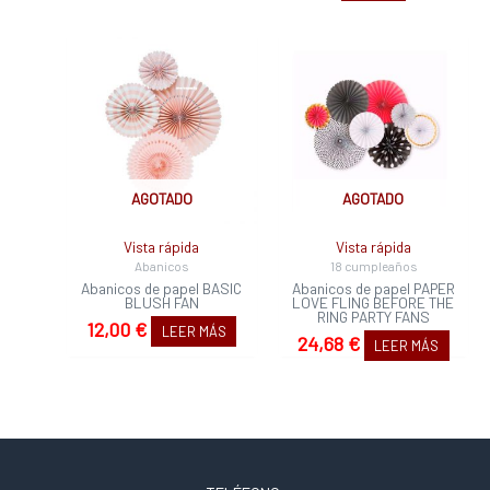
AGOTADO
AGOTADO
Vista rápida
Vista rápida
Abanicos
18 cumpleaños
Abanicos de papel BASIC
Abanicos de papel PAPER
BLUSH FAN
LOVE FLING BEFORE THE
RING PARTY FANS
12,00
€
LEER MÁS
24,68
€
LEER MÁS