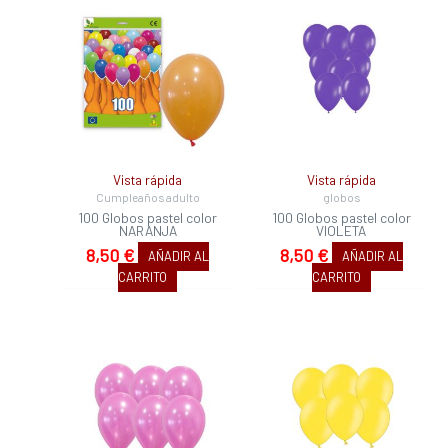
Vista rápida
Vista rápida
Cumpleaños adulto
globos
100 Globos pastel color
100 Globos pastel color
NARANJA
VIOLETA
8,50
€
8,50
€
AÑADIR AL
AÑADIR AL
CARRITO
CARRITO