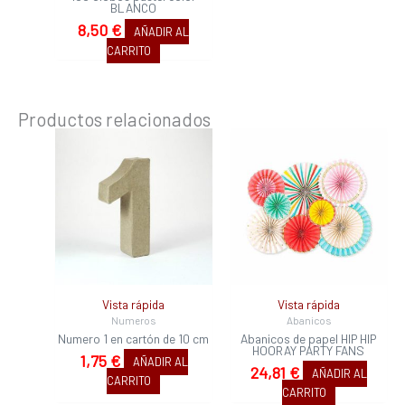
BLANCO
8,50
€
AÑADIR AL
CARRITO
Productos relacionados
Vista rápida
Vista rápida
Numeros
Abanicos
Numero 1 en cartón de 10 cm
Abanicos de papel HIP HIP
HOORAY PARTY FANS
1,75
€
AÑADIR AL
24,81
€
AÑADIR AL
CARRITO
CARRITO