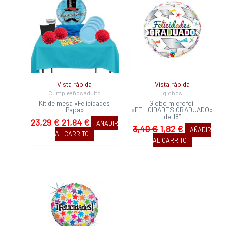
original
actual
original
actual
era:
es:
era:
es:
23,29 €.
21,84 €.
3,40 €.
1,82 €.
Vista rápida
Vista rápida
Cumpleaños adulto
globos
Kit de mesa «Felicidades
Globo microfoil
Papa»
«FELICIDADES GRADUADO»
de 18″
23,29
€
21,84
€
AÑADIR
3,40
€
1,82
€
AÑADIR
AL CARRITO
AL CARRITO