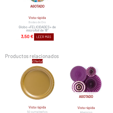
AGOTADO
Vista rápida
Bodas de Oro
Globo «FELICIDADES» de
microfoil de 18″
3,50
€
LEER MÁS
Productos relacionados
El
El
¡Oferta!
precio
precio
original
actual
era:
es:
3,33 €.
3,03 €.
AGOTADO
Vista rápida
Vista rápida
50 cumpleaños
Abanicos