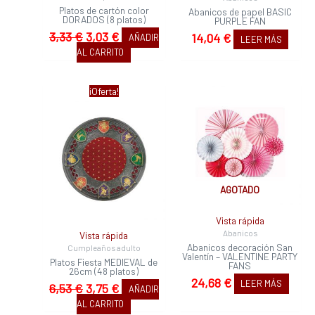
Platos de cartón color
Abanicos de papel BASIC
DORADOS (8 platos)
PURPLE FAN
3,33
€
3,03
€
14,04
€
AÑADIR
LEER MÁS
AL CARRITO
El
El
¡Oferta!
precio
precio
original
actual
era:
es:
6,53 €.
3,75 €.
AGOTADO
Vista rápida
Abanicos
Vista rápida
Abanicos decoración San
Cumpleaños adulto
Valentín – VALENTINE PARTY
Platos Fiesta MEDIEVAL de
FANS
26cm (48 platos)
24,68
€
LEER MÁS
6,53
€
3,75
€
AÑADIR
AL CARRITO