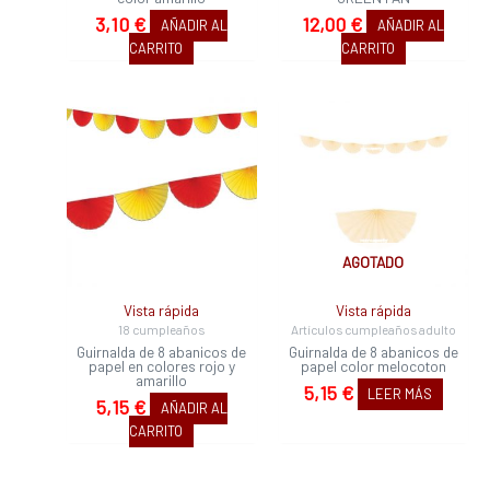
3,10
€
12,00
€
AÑADIR AL
AÑADIR AL
CARRITO
CARRITO
AGOTADO
Vista rápida
Vista rápida
18 cumpleaños
Artículos cumpleaños adulto
Guirnalda de 8 abanicos de
Guirnalda de 8 abanicos de
papel en colores rojo y
papel color melocoton
amarillo
5,15
€
LEER MÁS
5,15
€
AÑADIR AL
CARRITO