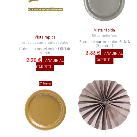
Vista rápida
50 cumpleaños
Vista rápida
Platos de cartón color PLATA
Artículos cumpleaños adulto
(8 platos)
Guirnalda papel color ORO de
3,33
€
4 mts
AÑADIR AL
2,20
€
CARRITO
AÑADIR AL
CARRITO
El
El
¡Oferta!
precio
precio
original
actual
era:
es:
3,33 €.
3,03 €.