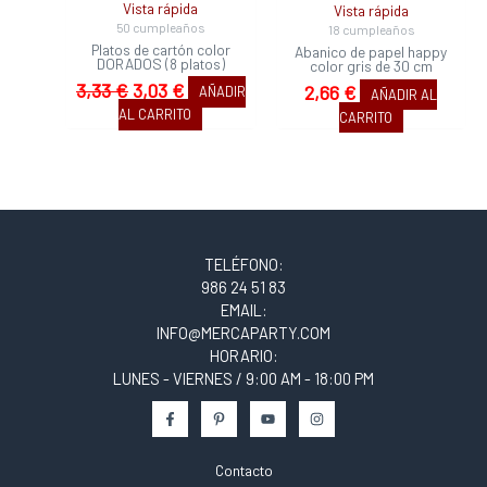
Vista rápida
Vista rápida
50 cumpleaños
18 cumpleaños
Platos de cartón color
Abanico de papel happy
DORADOS (8 platos)
color gris de 30 cm
3,33
€
3,03
€
2,66
€
AÑADIR
AÑADIR AL
AL CARRITO
CARRITO
TELÉFONO:
986 24 51 83
EMAIL:
INFO@MERCAPARTY.COM
HORARIO:
LUNES - VIERNES / 9:00 AM - 18:00 PM
Contacto