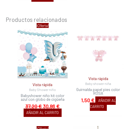
Productos relacionados
El
El
¡Oferta!
precio
precio
original
actual
era:
es:
37,20 €.
30,86 €.
Vista rápida
Baby shower niña
Vista rápida
Guirnalda papel pies color
Baby Shower niño
ROSA
Babyshower niño kit color
azul con globo de cigüeña
1,50
€
AÑADIR AL
37,20
€
30,86
€
CARRITO
AÑADIR AL CARRITO
El
El
¡Oferta!