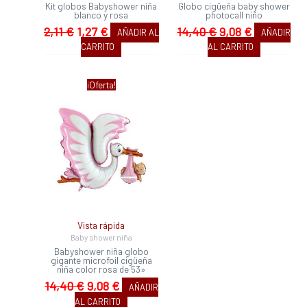
Kit globos Babyshower niña
Globo cigüeña baby shower
blanco y rosa
photocall niño
2,11
€
1,27
€
14,40
€
9,08
€
AÑADIR AL
AÑADIR
CARRITO
AL CARRITO
El
El
¡Oferta!
precio
precio
original
actual
era:
es:
14,40 €.
9,08 €.
Vista rápida
Baby shower niña
Babyshower niña globo
gigante microfoil cigüeña
niña color rosa de 53»
14,40
€
9,08
€
AÑADIR
AL CARRITO