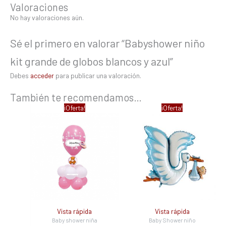
Valoraciones
No hay valoraciones aún.
Sé el primero en valorar “Babyshower niño
kit grande de globos blancos y azul”
Debes
acceder
para publicar una valoración.
También te recomendamos…
El
El
El
El
¡Oferta!
¡Oferta!
precio
precio
precio
precio
original
actual
original
actual
era:
es:
era:
es:
2,11 €.
1,27 €.
14,40 €.
9,08 €.
Vista rápida
Vista rápida
Baby shower niña
Baby Shower niño