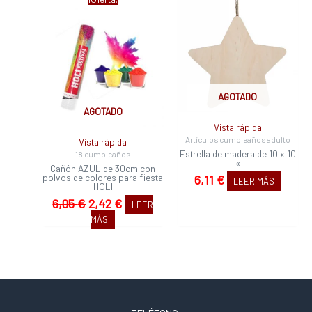
precio
precio
original
actual
era:
es:
6,05 €.
2,42 €.
AGOTADO
AGOTADO
Vista rápida
Artículos cumpleaños adulto
Vista rápida
Estrella de madera de 10 x 10
18 cumpleaños
«
Cañón AZUL de 30cm con
polvos de colores para fiesta
6,11
€
LEER MÁS
HOLI
6,05
€
2,42
€
LEER
MÁS