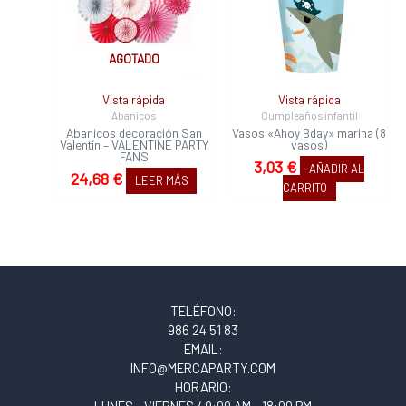
AGOTADO
Vista rápida
Vista rápida
Abanicos
Cumpleaños infantil
Abanicos decoración San
Vasos «Ahoy Bday» marina (8
Valentín – VALENTINE PARTY
vasos)
FANS
3,03
€
AÑADIR AL
24,68
€
LEER MÁS
CARRITO
TELÉFONO:
986 24 51 83
EMAIL:
INFO@MERCAPARTY.COM
HORARIO:
LUNES - VIERNES / 9:00 AM - 18:00 PM