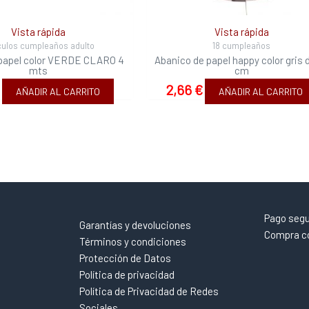
Vista rápida
Vista rápida
culos cumpleaños adulto
18 cumpleaños
 papel color VERDE CLARO 4
Abanico de papel happy color gris 
mts
cm
2,66
€
AÑADIR AL CARRITO
AÑADIR AL CARRITO
Pago seg
Garantías y devoluciones
Compra co
Términos y condiciones
Protección de Datos
Política de privacidad
Política de Privacidad de Redes
Sociales