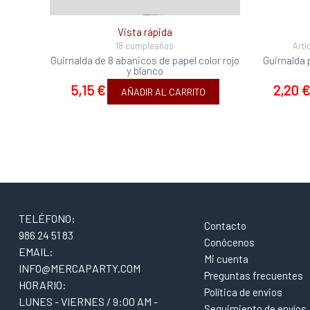
Vista rápida
18 cumpleaños
Artí
Guirnalda de 8 abanicos de papel color rojo
Guirnalda
y blanco
5,15
€
2,20
€
AÑADIR AL CARRITO
TELÉFONO:
Contacto
986 24 51 83
Conócenos
EMAIL:
Mi cuenta
INFO@MERCAPARTY.COM
Preguntas frecuentes
HORARIO:
Política de envios
LUNES - VIERNES / 9:00 AM -
Seguimiento de envíos