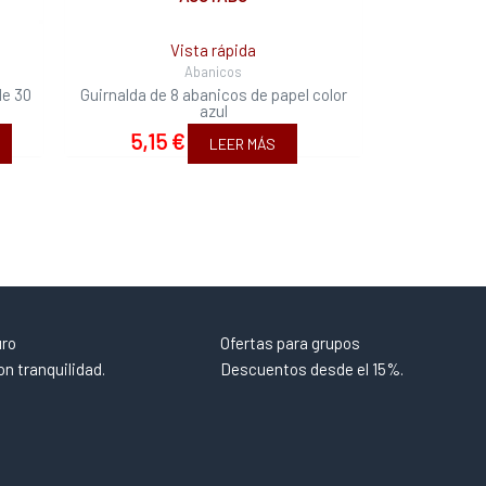
Vista rápida
Abanicos
de 30
Guirnalda de 8 abanicos de papel color
azul
5,15
€
LEER MÁS
uro
Ofertas para grupos
n tranquilidad.
Descuentos desde el 15%.