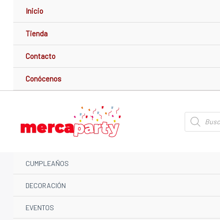
Ir
Inicio
al
contenido
Tienda
Contacto
Conócenos
Búsqueda
de
productos
CUMPLEAÑOS
DECORACIÓN
EVENTOS