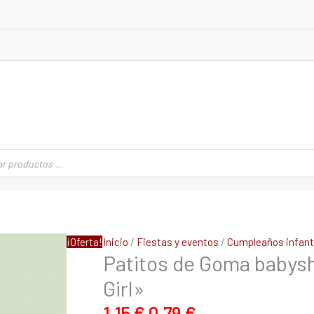
El
El
Patitos
¡Oferta!
Inicio
/
Fiestas y eventos
/
Cumpleaños infanti
precio
precio
Patitos de Goma babysh
de
original
actual
Goma
Girl»
era:
es:
babyshower
1,15 €.
0,79 €.
con
1,15
€
0,79
€