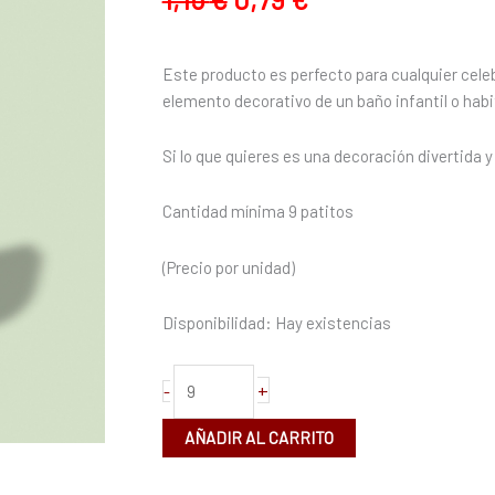
detalles
en
rosa
Este producto es perfecto para cualquier cel
''Baby
elemento decorativo de un baño infantil o habi
Girl''
cantidad
Si lo que quieres es una decoración divertida
Cantidad mínima 9 patitos
(Precio por unidad)
Disponibilidad:
Hay existencias
+
-
AÑADIR AL CARRITO