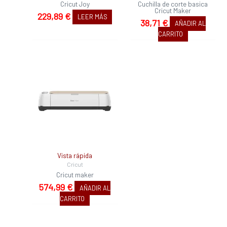
Cricut Joy
Cuchilla de corte basica
Cricut Maker
229,89
€
LEER MÁS
38,71
€
AÑADIR AL
CARRITO
Vista rápida
Cricut
Cricut maker
574,99
€
AÑADIR AL
CARRITO