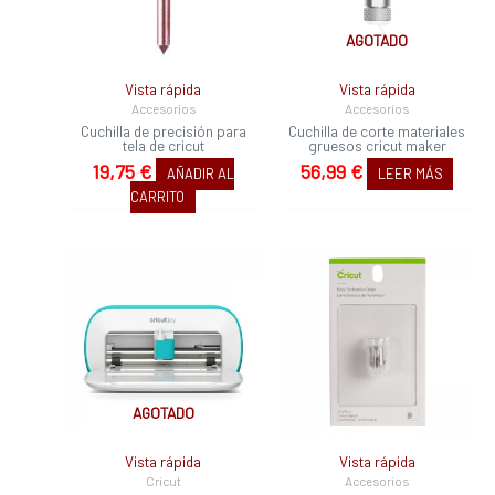
AGOTADO
Vista rápida
Vista rápida
Accesorios
Accesorios
Cuchilla de precisión para
Cuchilla de corte materiales
tela de cricut
gruesos cricut maker
19,75
€
56,99
€
AÑADIR AL
LEER MÁS
CARRITO
AGOTADO
Vista rápida
Vista rápida
Cricut
Accesorios