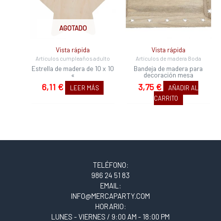
AGOTADO
Vista rápida
Vista rápida
Artículos cumpleaños adulto
Artículos de madera Boda
Estrella de madera de 10 x 10
Bandeja de madera para
«
decoración mesa
6,11
€
3,75
€
LEER MÁS
AÑADIR AL
CARRITO
TELÉFONO:
986 24 51 83
EMAIL:
INFO@MERCAPARTY.COM
HORARIO:
LUNES - VIERNES / 9:00 AM - 18:00 PM