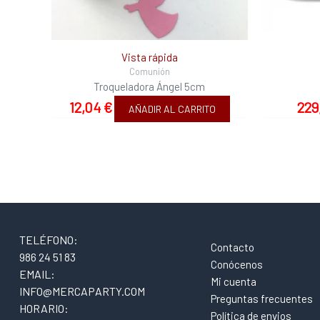
Vista rápida
Comunión
Troqueladora Ángel 5cm
12,04
€
229
AÑADIR AL CARRITO
TELÉFONO:
Contacto
986 24 51 83
Conócenos
EMAIL:
Mi cuenta
INFO@MERCAPARTY.COM
Preguntas frecuentes
HORARIO:
Política de envios