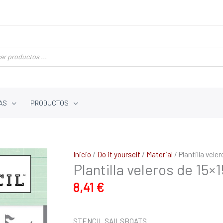
AS
PRODUCTOS
Plantilla
Inicio
/
Do it yourself
/
Material
/ Plantilla vele
Plantilla veleros de 15×1
veleros
de
8,41
€
15x15
cantidad
STENCIL SAILSBOATS