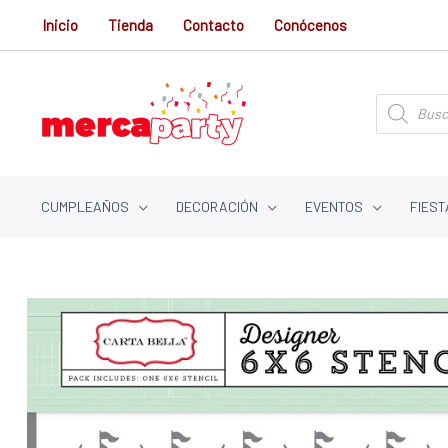
Ir
Inicio
Tienda
Contacto
Conócenos
al
contenido
Búsqueda
de
productos
CUMPLEAÑOS
DECORACIÓN
EVENTOS
FIEST