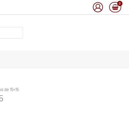
ros de 15×15
5