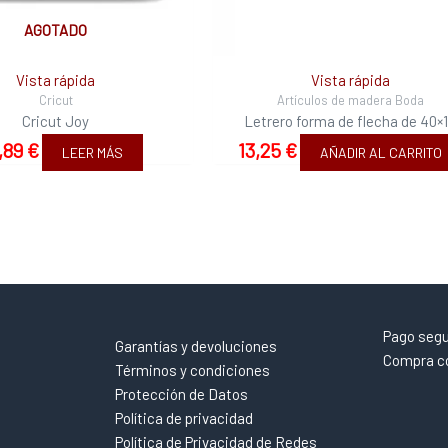
AGOTADO
Vista rápida
Vista rápida
Cricut
Artículos de madera Boda
Cricut Joy
Letrero forma de flecha de 40×
,89
€
13,25
€
LEER MÁS
AÑADIR AL CARRITO
Pago seg
Garantías y devoluciones
Compra co
Términos y condiciones
Protección de Datos
Política de privacidad
Política de Privacidad de Redes