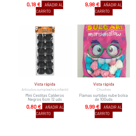
0,18
€
9,98
€
AÑADIR AL
AÑADIR AL
CARRITO
CARRITO
Vista rápida
Vista rápida
Artículos cumpleaños infantil
Chuches
Mini Cestitas Calderos
Flamas surtidas nube bolsa
Negros 6cm 12 uds
de 100uds
0,80
€
9,99
€
AÑADIR AL
AÑADIR AL
CARRITO
CARRITO