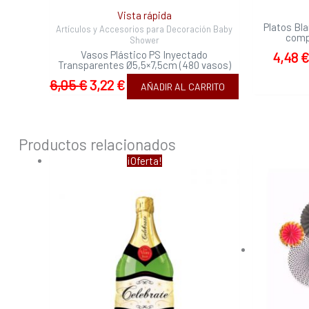
Vista rápida
Platos Bl
Artículos y Accesorios para Decoración Baby
comp
Shower
Vasos Plástico PS Inyectado
4,48
€
Transparentes Ø5,5×7,5cm (480 vasos)
6,05
€
3,22
€
AÑADIR AL CARRITO
Productos relacionados
El
El
¡Oferta!
precio
precio
original
actual
era:
es:
8,49 €.
5,45 €.