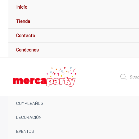
Ir
Inicio
al
contenido
Tienda
Contacto
Conócenos
Búsqueda
de
productos
CUMPLEAÑOS
DECORACIÓN
EVENTOS