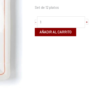
de
Set de 12 platos
23cm
cantidad
+
-
AÑADIR AL CARRITO