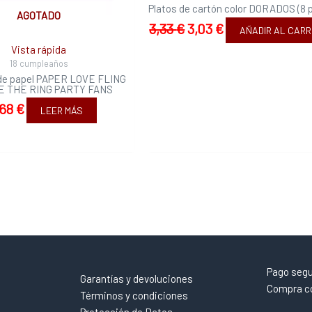
Platos de cartón color DORADOS (8 p
AGOTADO
3,33
€
3,03
€
AÑADIR AL CARR
Vista rápida
18 cumpleaños
de papel PAPER LOVE FLING
 THE RING PARTY FANS
,68
€
LEER MÁS
Pago seg
Garantías y devoluciones
Compra co
Términos y condiciones