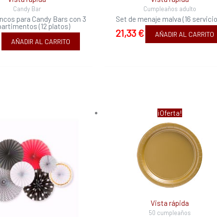
Candy Bar
Cumpleaños adulto
ancos para Candy Bars con 3
Set de menaje malva (16 servici
artimentos (12 platos)
21,33
€
AÑADIR AL CARRITO
AÑADIR AL CARRITO
El
El
¡Oferta!
precio
precio
original
actual
era:
es:
3,33 €.
3,03 €.
Vista rápida
50 cumpleaños