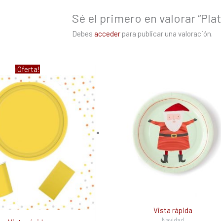
Sé el primero en valorar “P
Debes
acceder
para publicar una valoración.
El
El
¡Oferta!
precio
precio
original
actual
era:
es:
48,13 €.
35,34 €.
Vista rápida
Navidad