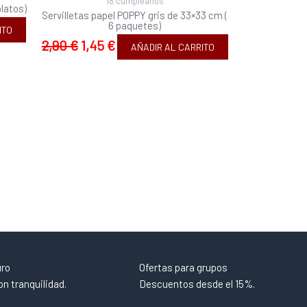
18 cumpleaños
latos)
Servilletas papel POPPY gris de 33×33 cm (
6 paquetes)
ITO
2,90
€
1,45
€
AÑADIR AL CARRITO
uro
Ofertas para grupos
n tranquilidad.
Descuentos desde el 15%.