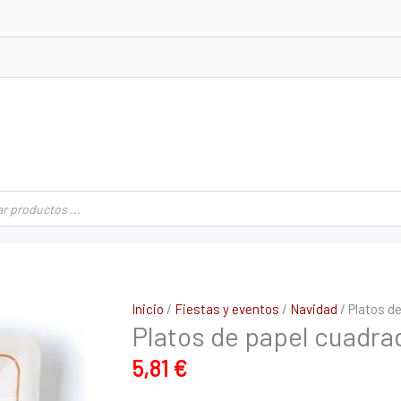
Platos
Inicio
/
Fiestas y eventos
/
Navidad
/ Platos d
Platos de papel cuadr
de
papel
5,81
€
cuadrados
"Reno"