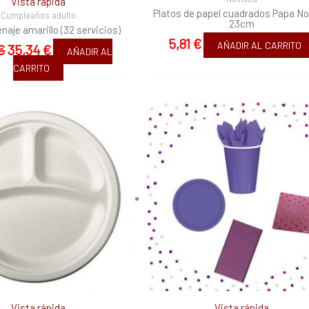
Vista rápida
Platos de papel cuadrados Papa No
Cumpleaños adulto
23cm
naje amarillo (32 servicios)
5,81
€
AÑADIR AL CARRITO
€
35,34
€
AÑADIR AL
CARRITO
Vista rápida
Vista rápida