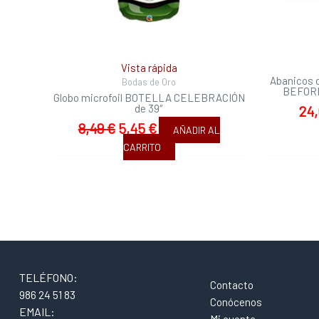
Vista rápida
Abanicos 
Bodas de Oro
BEFORE
Globo microfoil BOTELLA CELEBRACIÓN
de 39″
24
8,49
€
5,45
€
AÑADIR AL
CARRITO
TELÉFONO:
Contacto
986 24 51 83
Conócenos
EMAIL: