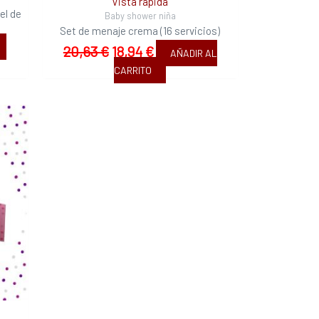
Vista rápida
el de
Baby shower niña
Set de menaje crema (16 servicios)
20,63
€
18,94
€
AÑADIR AL
CARRITO