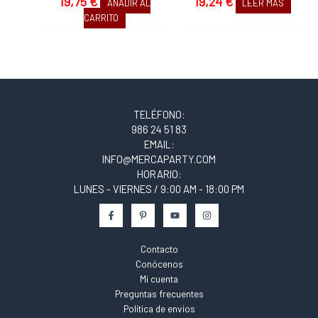
19,75
€
19,24
€
AÑADIR AL
LEER MÁS
CARRITO
TELÉFONO:
986 24 51 83
EMAIL:
INFO@MERCAPARTY.COM
HORARIO:
LUNES - VIERNES / 9:00 AM - 18:00 PM
Contacto
Conócenos
Mi cuenta
Preguntas frecuentes
Política de envios