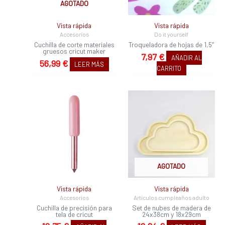
AGOTADO
Vista rápida
Vista rápida
Accesorios
Do it yourself
Cuchilla de corte materiales
Troqueladora de hojas de 1,5″
gruesos cricut maker
7,97
€
AÑADIR AL
56,99
€
LEER MÁS
CARRITO
AGOTADO
Vista rápida
Vista rápida
Accesorios
Artículos cumpleaños adulto
Cuchilla de precisión para
Set de nubes de madera de
tela de cricut
24x38cm y 18x29cm