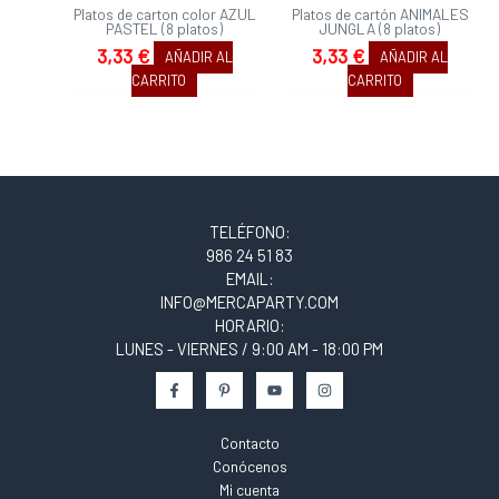
Platos de carton color AZUL
Platos de cartón ANIMALES
PASTEL (8 platos)
JUNGLA (8 platos)
3,33
€
3,33
€
AÑADIR AL
AÑADIR AL
CARRITO
CARRITO
TELÉFONO:
986 24 51 83
EMAIL:
INFO@MERCAPARTY.COM
HORARIO:
LUNES - VIERNES / 9:00 AM - 18:00 PM
Contacto
Conócenos
Mi cuenta