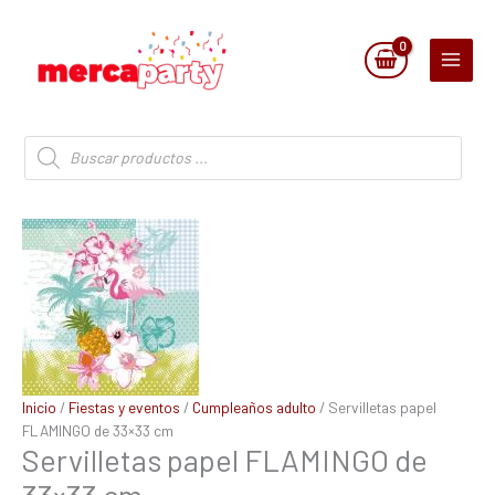
Ir
al
contenido
Búsqueda
de
productos
Servilletas
papel
FLAMINGO
de
33x33
cm
cantidad
Inicio
/
Fiestas y eventos
/
Cumpleaños adulto
/ Servilletas papel
FLAMINGO de 33×33 cm
Servilletas papel FLAMINGO de
33×33 cm