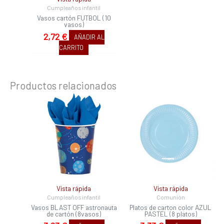
Cumpleaños infantil
Vasos cartón FUTBOL (10
vasos)
2,72
€
AÑADIR AL
CARRITO
Productos relacionados
Vista rápida
Vista rápida
Cumpleaños infantil
Comunión
Vasos BLAST OFF astronauta
Platos de carton color AZUL
de cartón (8vasos)
PASTEL (8 platos)