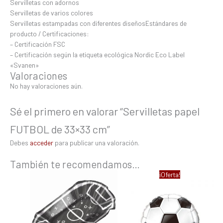
Servilletas con adornos
Servilletas de varios colores
Servilletas estampadas con diferentes diseñosEstándares de
producto / Certificaciones:
– Certificación FSC
– Certificación según la etiqueta ecológica Nordic Eco Label
«Svanen»
Valoraciones
No hay valoraciones aún.
Sé el primero en valorar “Servilletas papel
FUTBOL de 33×33 cm”
Debes
acceder
para publicar una valoración.
También te recomendamos…
El
El
¡Oferta!
precio
precio
original
actual
era:
es:
3,50 €.
2,42 €.