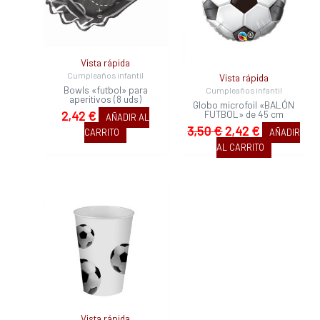
Vista rápida
Cumpleaños infantil
Vista rápida
Bowls «futbol» para
Cumpleaños infantil
aperitivos (8 uds)
Globo microfoil «BALÓN
FUTBOL» de 45 cm
2,42
€
AÑADIR AL
3,50
€
2,42
€
CARRITO
AÑADIR
AL CARRITO
Vista rápida