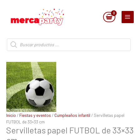
Ir
al
contenido
Búsqueda
de
productos
Inicio
/
Fiestas y eventos
/
Cumpleaños infantil
/ Servilletas papel
FUTBOL de 33×33 cm
Servilletas papel FUTBOL de 33×33
cm