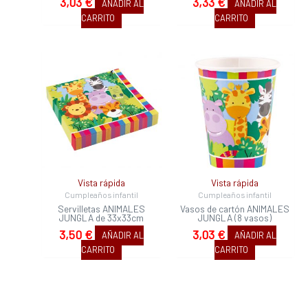
3,03
€
3,33
€
AÑADIR AL
AÑADIR AL
CARRITO
CARRITO
Vista rápida
Vista rápida
Cumpleaños infantil
Cumpleaños infantil
Servilletas ANIMALES
Vasos de cartón ANIMALES
JUNGLA de 33x33cm
JUNGLA (8 vasos)
3,50
€
3,03
€
AÑADIR AL
AÑADIR AL
CARRITO
CARRITO