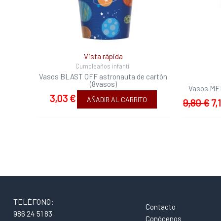
Vista rápida
Cumpleaños infantil
Vasos BLAST OFF astronauta de cartón
(8vasos)
Vasos MED
3,03
€
AÑADIR AL CARRITO
9,80
€
7,
TELÉFONO:
Contacto
986 24 51 83
Conócenos