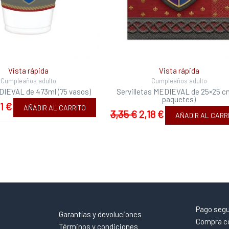
Vista rápida
Vista rápida
Cumpleaños adulto
Cumpleaños adulto
IEVAL de 473ml (75 vasos)
Servilletas MEDIEVAL de 25×25 cm
paquetes)
11
€
AÑADIR AL CARRITO
3,35
€
2,18
€
AÑADIR AL CARR
Pago seg
Garantías y devoluciones
Compra co
Términos y condiciones