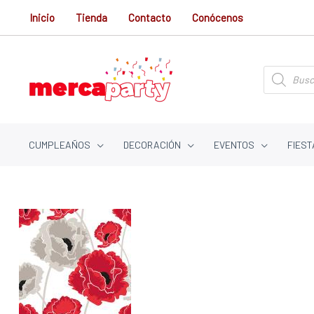
Ir
Inicio
Tienda
Contacto
Conócenos
al
contenido
Búsqueda
de
productos
CUMPLEAÑOS
DECORACIÓN
EVENTOS
FIEST