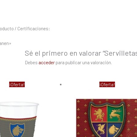
oducto / Certificaciones:
vanen»
Sé el primero en valorar “Serville
Debes
acceder
para publicar una valoración.
El
El
El
¡Oferta!
¡Oferta!
ecio
precio
precio
precio
iginal
actual
original
actual
a:
es:
era:
es:
80 €.
7,11 €.
3,35 €.
2,18 €.