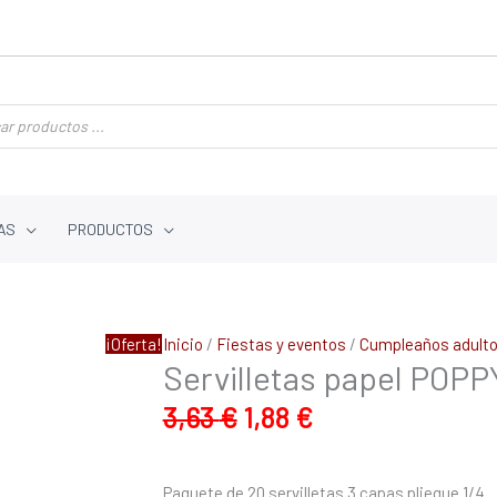
AS
PRODUCTOS
El
El
Servilletas
¡Oferta!
Inicio
/
Fiestas y eventos
/
Cumpleaños adult
precio
precio
Servilletas papel POPP
papel
original
actual
POPPY
3,63
€
1,88
€
era:
es:
de
3,63 €.
1,88 €.
40x40
cm
Paquete de 20 servilletas 3 capas pliegue 1/4