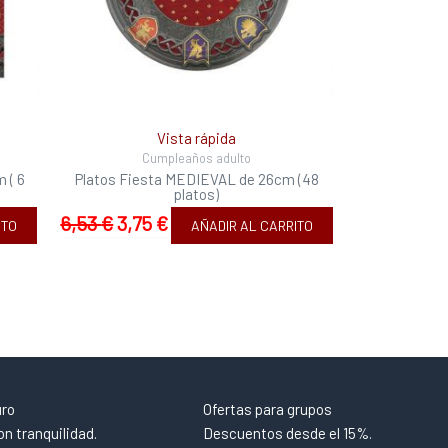
Vista rápida
Cumpleaños adulto
 ( 6
Platos Fiesta MEDIEVAL de 26cm (48
platos)
6,53
€
3,75
€
ITO
AÑADIR AL CARRITO
uro
Ofertas para grupos
n tranquilidad.
Descuentos desde el 15%.