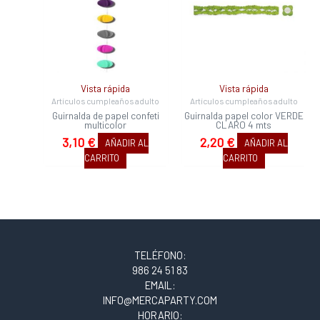
Vista rápida
Vista rápida
Artículos cumpleaños adulto
Artículos cumpleaños adulto
Guirnalda de papel confeti
Guirnalda papel color VERDE
multicolor
CLARO 4 mts
3,10
€
2,20
€
AÑADIR AL
AÑADIR AL
CARRITO
CARRITO
TELÉFONO:
986 24 51 83
EMAIL:
INFO@MERCAPARTY.COM
HORARIO: