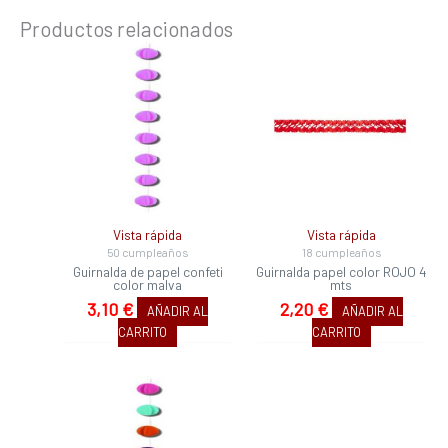
Productos relacionados
Vista rápida
Vista rápida
50 cumpleaños
18 cumpleaños
Guirnalda de papel confeti
Guirnalda papel color ROJO 4
color malva
mts
3,10
€
2,20
€
AÑADIR AL
AÑADIR AL
CARRITO
CARRITO