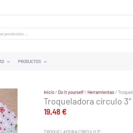
AS
PRODUCTOS
Troqueladora
Inicio
/
Do it yourself
/
Herramientas
/ Troquel
Troqueladora círculo 3″
círculo
3"
19,48
€
cantidad
TROQUELADORA CÍRCULO 3″