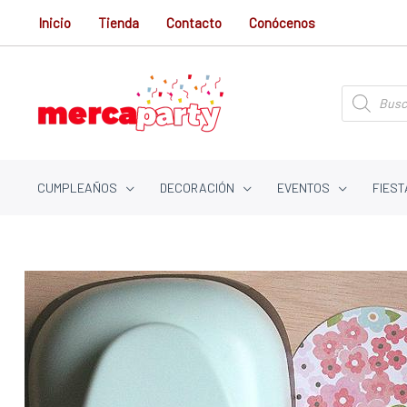
Ir
Inicio
Tienda
Contacto
Conócenos
al
contenido
Búsqueda
de
productos
CUMPLEAÑOS
DECORACIÓN
EVENTOS
FIEST