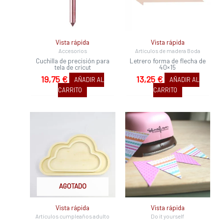
Vista rápida
Vista rápida
Accesorios
Artículos de madera Boda
Cuchilla de precisión para
Letrero forma de flecha de
tela de cricut
40×15
19,75
€
13,25
€
AÑADIR AL
AÑADIR AL
CARRITO
CARRITO
AGOTADO
Vista rápida
Vista rápida
Artículos cumpleaños adulto
Do it yourself