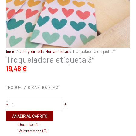
Inicio
/
Do it yourself
/
Herramientas
/ Troqueladora etiqueta 3″
Troqueladora etiqueta 3″
19,48
€
TROQUELADORA ETIQUETA 3″
+
-
AÑADIR AL CARRITO
Descripción
Valoraciones (0)