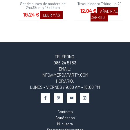
Set de nubes de madera de
Troqueladora Triángulo 2″
24x38cm y 18x29cm
12,04
€
AÑADIR AL
19,24
€
LEER MÁS
CARRITO
TELÉFONO:
986 24 51 83
EMAIL:
INFO@MERCAPARTY.COM
HORARIO:
LUNES - VIERNES / 9:00 AM - 18:00 PM
Contacto
Conócenos
Mi cuenta
Preguntas frecuentes