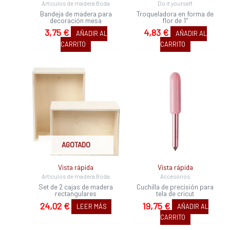
Artículos de madera Boda
Do it yourself
Bandeja de madera para
Troqueladora en forma de
decoración mesa
flor de 1″
3,75
€
4,83
€
AÑADIR AL
AÑADIR AL
CARRITO
CARRITO
AGOTADO
Vista rápida
Vista rápida
Artículos de madera Boda
Accesorios
Set de 2 cajas de madera
Cuchilla de precisión para
rectangulares
tela de cricut
24,02
€
19,75
€
LEER MÁS
AÑADIR AL
CARRITO