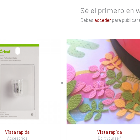
Sé el primero en va
Debes
acceder
para publicar 
Vista rápida
Vista rápida
Accesorios
Do it yourself