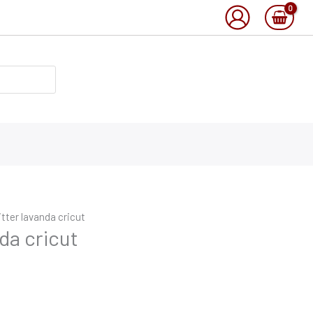
litter lavanda cricut
nda cricut