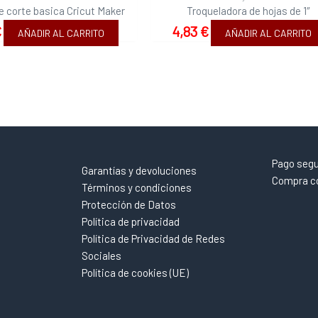
de corte basica Cricut Maker
Troqueladora de hojas de 1″
€
4,83
€
AÑADIR AL CARRITO
AÑADIR AL CARRITO
Pago seg
Garantías y devoluciones
Compra co
Términos y condiciones
Protección de Datos
Política de privacidad
Política de Privacidad de Redes
Sociales
Política de cookies (UE)