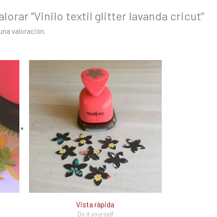
lorar “Vinilo textil glitter lavanda cricut”
una valoración.
Vista rápida
Do it yourself