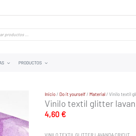
AS
PRODUCTOS
Inicio
/
Do it yourself
/
Material
/ Vinilo textil g
Vinilo textil glitter lava
4,60
€
VINILO TEXTIL GLITTER LAVANDA CRICUT