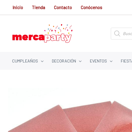
Ir
Inicio
Tienda
Contacto
Conócenos
al
contenido
Búsqueda
de
productos
CUMPLEAÑOS
DECORACIÓN
EVENTOS
FIEST