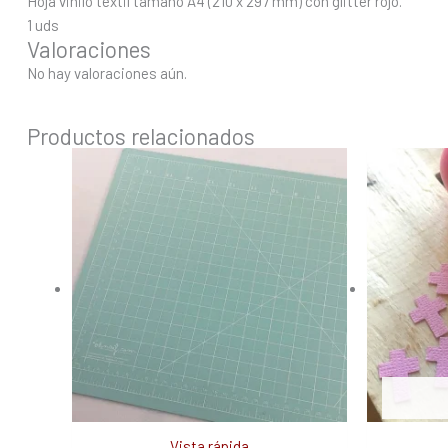
Hoja vinilo textil tamaño A4 (210 x 297 mm) con glitter rojo.
1 uds
Valoraciones
No hay valoraciones aún.
Productos relacionados
Vista rápida