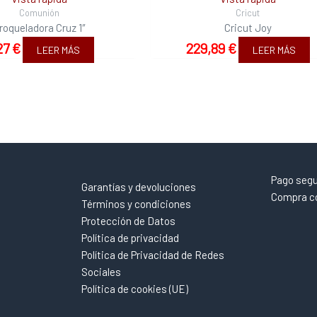
Comunión
Cricut
roqueladora Cruz 1″
Cricut Joy
27
€
229,89
€
LEER MÁS
LEER MÁS
Pago seg
Garantías y devoluciones
Compra co
Términos y condiciones
Protección de Datos
Política de privacidad
Política de Privacidad de Redes
Sociales
Política de cookies (UE)