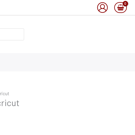
cricut
cricut