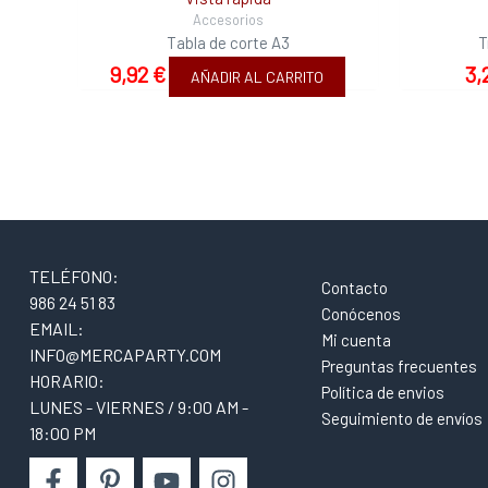
Accesorios
Tabla de corte A3
T
9,92
€
3,
AÑADIR AL CARRITO
TELÉFONO:
Contacto
986 24 51 83
Conócenos
EMAIL:
Mi cuenta
INFO@MERCAPARTY.COM
Preguntas frecuentes
HORARIO:
Política de envios
LUNES - VIERNES / 9:00 AM -
Seguimiento de envíos
18:00 PM