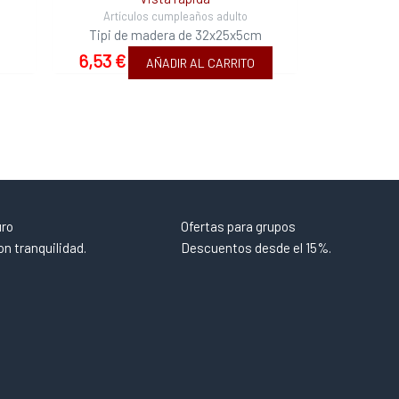
Artículos cumpleaños adulto
Tipi de madera de 32x25x5cm
6,53
€
AÑADIR AL CARRITO
uro
Ofertas para grupos
n tranquilidad.
Descuentos desde el 15%.