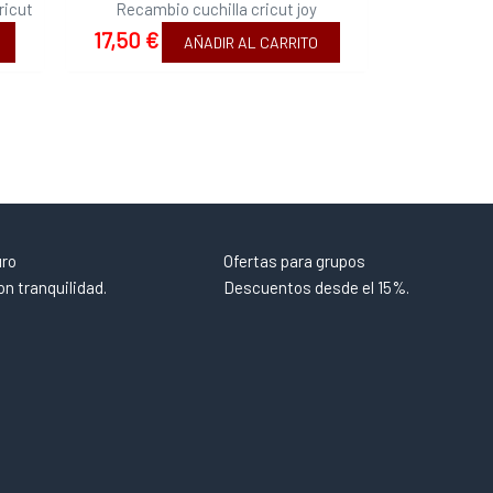
ricut
Recambio cuchilla cricut joy
17,50
€
AÑADIR AL CARRITO
uro
Ofertas para grupos
n tranquilidad.
Descuentos desde el 15%.