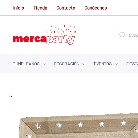
Ir
Inicio
Tienda
Contacto
Conócenos
al
contenido
Búsqueda
de
productos
CUMPLEAÑOS
DECORACIÓN
EVENTOS
FIEST
🔍