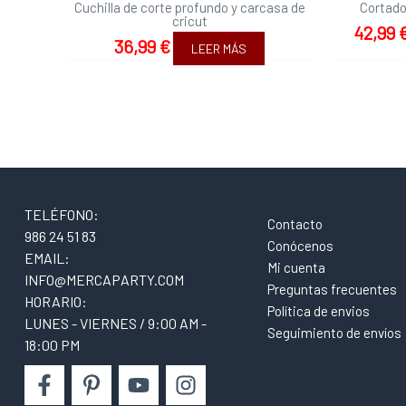
Cuchilla de corte profundo y carcasa de
Cortado
cricut
42,99
36,99
€
LEER MÁS
TELÉFONO:
Contacto
986 24 51 83
Conócenos
EMAIL:
Mi cuenta
INFO@MERCAPARTY.COM
Preguntas frecuentes
HORARIO:
Política de envios
LUNES - VIERNES / 9:00 AM -
Seguimiento de envíos
18:00 PM