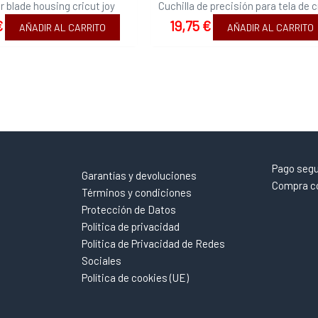
r blade housing cricut joy
Cuchilla de precisión para tela de c
€
19,75
€
AÑADIR AL CARRITO
AÑADIR AL CARRITO
Pago seg
Garantías y devoluciones
Compra co
Términos y condiciones
Protección de Datos
Política de privacidad
Política de Privacidad de Redes
Sociales
Política de cookies (UE)