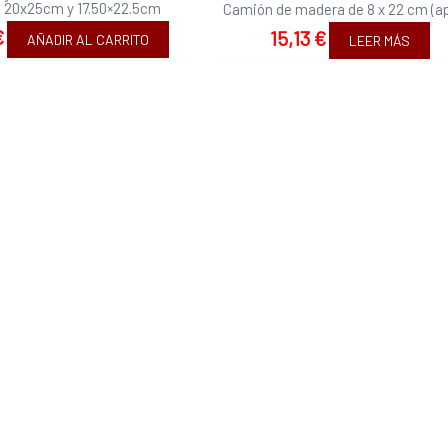
 20x25cm y 17.50×22.5cm
Camión de madera de 8 x 22 cm (ap
€
15,13
€
AÑADIR AL CARRITO
LEER MÁS