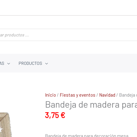
AS
PRODUCTOS
Bandeja
Inicio
/
Fiestas y eventos
/
Navidad
/ Bandeja 
Bandeja de madera par
de
madera
3,75
€
para
decoración
mesa
Bandeja de madera para decoración mesa