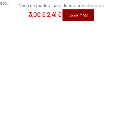
rox.)
Vaso de madera para decoración de mesa
3,00
€
2,41
€
LEER MÁS