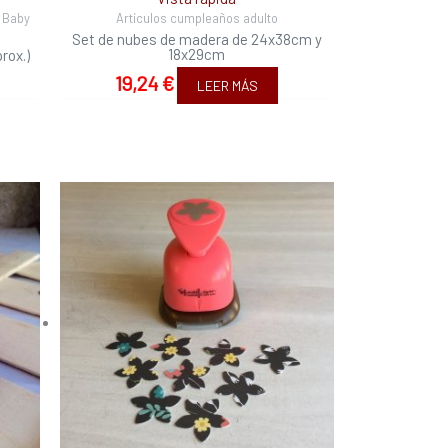
n Baby
Artículos cumpleaños adulto
Set de nubes de madera de 24x38cm y
18x29cm
rox.)
19,24
€
LEER MÁS