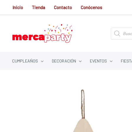
Ir
Inicio
Tienda
Contacto
Conócenos
al
contenido
Búsqueda
de
productos
CUMPLEAÑOS
DECORACIÓN
EVENTOS
FIEST