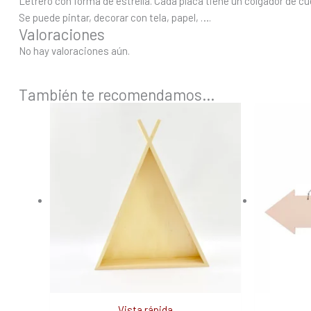
Letrero con forma de estrella. Cada placa tiene un colgador de cu
Se puede pintar, decorar con tela, papel, ….
Valoraciones
No hay valoraciones aún.
También te recomendamos…
Vista rápida