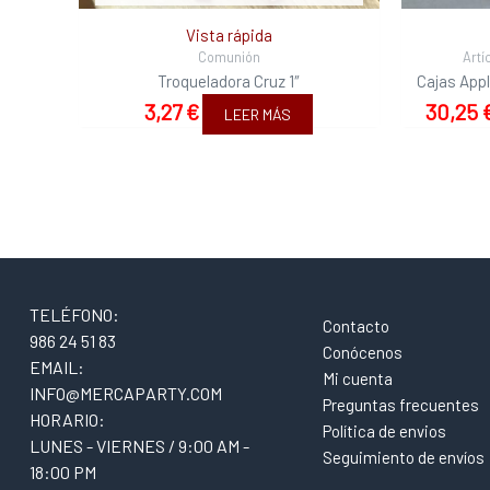
Vista rápida
Comunión
Artí
Troqueladora Cruz 1″
Cajas App
3,27
€
30,25
LEER MÁS
TELÉFONO:
Contacto
986 24 51 83
Conócenos
EMAIL:
Mi cuenta
INFO@MERCAPARTY.COM
Preguntas frecuentes
HORARIO:
Política de envios
LUNES - VIERNES / 9:00 AM -
Seguimiento de envíos
18:00 PM