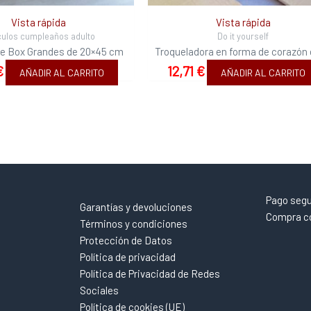
Vista rápida
Vista rápida
culos cumpleaños adulto
Do it yourself
le Box Grandes de 20×45 cm
Troqueladora en forma de corazón 
€
12,71
€
AÑADIR AL CARRITO
AÑADIR AL CARRITO
Pago seg
Garantías y devoluciones
Compra co
Términos y condiciones
Protección de Datos
Política de privacidad
Política de Privacidad de Redes
Sociales
Política de cookies (UE)