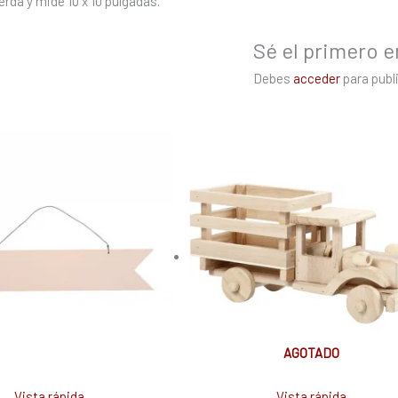
erda y mide 10 x 10 pulgadas.
Sé el primero en
Debes
acceder
para publi
AGOTADO
Vista rápida
Vista rápida