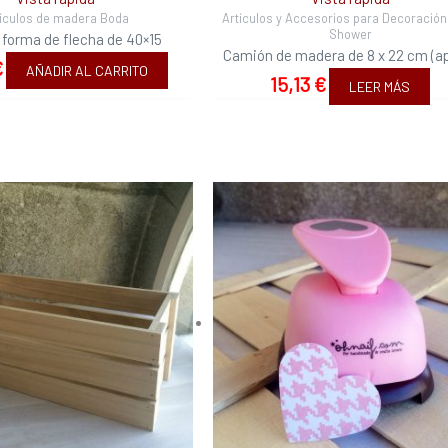
tículos de madera Boda
Artículos y Accesorios para Decoració
Shower
 forma de flecha de 40×15
Camión de madera de 8 x 22 cm (ap
€
AÑADIR AL CARRITO
15,13
€
LEER MÁS