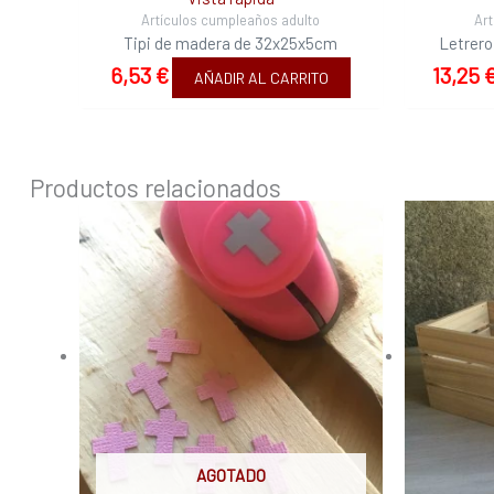
Artículos cumpleaños adulto
Ar
Tipi de madera de 32x25x5cm
Letrero
6,53
€
13,25
AÑADIR AL CARRITO
Productos relacionados
AGOTADO