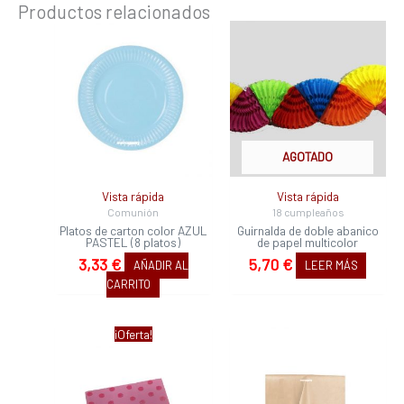
Productos relacionados
AGOTADO
Vista rápida
Vista rápida
Comunión
18 cumpleaños
Platos de carton color AZUL
Guirnalda de doble abanico
PASTEL (8 platos)
de papel multicolor
3,33
€
5,70
€
AÑADIR AL
LEER MÁS
CARRITO
El
El
¡Oferta!
precio
precio
original
actual
era:
es: