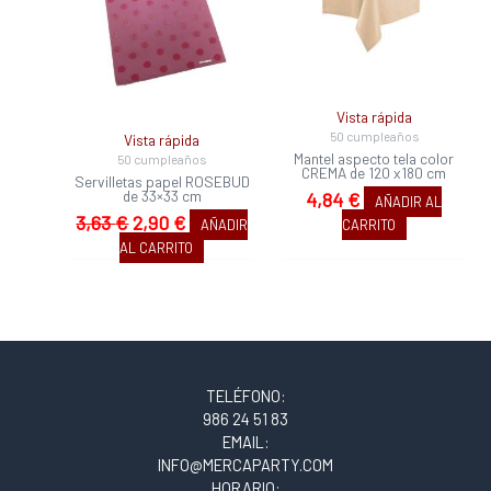
3,63 €.
2,90 €.
Vista rápida
50 cumpleaños
Vista rápida
Mantel aspecto tela color
50 cumpleaños
CREMA de 120 x180 cm
Servilletas papel ROSEBUD
de 33×33 cm
4,84
€
AÑADIR AL
3,63
€
2,90
€
AÑADIR
CARRITO
AL CARRITO
TELÉFONO:
986 24 51 83
EMAIL:
INFO@MERCAPARTY.COM
HORARIO: