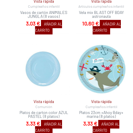
Vista rápida
Vista rápida
Cumpleaños infantil
Artículos cumpleaños infantil
Vasos de cartón ANIMALES
Vela mix BLAST OFF BDAY
JUNGLA (8 vasos)
astronauta
3,03
€
10,60
€
AÑADIR AL
AÑADIR AL
CARRITO
CARRITO
Vista rápida
Vista rápida
Comunión
Cumpleaños infantil
Platos de carton color AZUL
Platos 23cm «Ahoy Bday»
PASTEL (8 platos)
marina (8 platos)
3,33
€
3,33
€
AÑADIR AL
AÑADIR AL
CARRITO
CARRITO