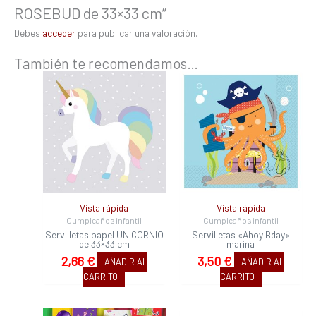
ROSEBUD de 33×33 cm”
Debes
acceder
para publicar una valoración.
También te recomendamos…
Vista rápida
Vista rápida
Cumpleaños infantil
Cumpleaños infantil
Servilletas papel UNICORNIO
Servilletas «Ahoy Bday»
de 33×33 cm
marina
2,66
€
3,50
€
AÑADIR AL
AÑADIR AL
CARRITO
CARRITO