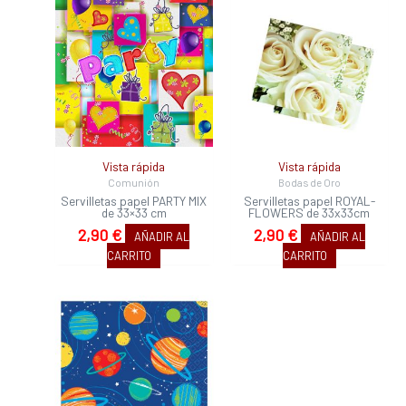
Vista rápida
Vista rápida
Comunión
Bodas de Oro
Servilletas papel PARTY MIX
Servilletas papel ROYAL-
de 33×33 cm
FLOWERS de 33x33cm
2,90
€
2,90
€
AÑADIR AL
AÑADIR AL
CARRITO
CARRITO