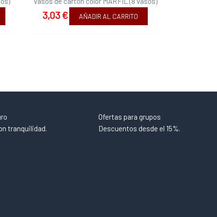
os)
Vasos de cartón color MARFIL (8 vasos)
3,03
€
AÑADIR AL CARRITO
uro
Ofertas para grupos
n tranquilidad.
Descuentos desde el 15%.