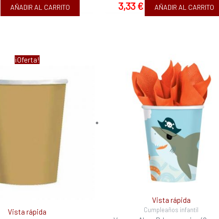
3,33
€
AÑADIR AL CARRITO
AÑADIR AL CARRITO
El
¡Oferta!
ecio
precio
ginal
actual
:
es:
3 €.
3,03 €.
Vista rápida
Cumpleaños infantil
Vista rápida