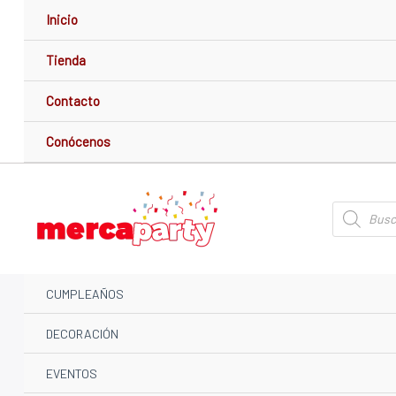
Ir
Inicio
al
contenido
Tienda
Contacto
Conócenos
Búsqueda
de
productos
CUMPLEAÑOS
DECORACIÓN
EVENTOS