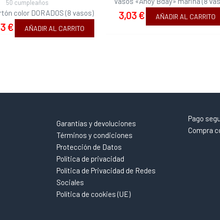
Vasos «Ahoy Bday» marina (8 vas
50 cumpleaños
rtón color DORADOS (8 vasos)
3,03
€
AÑADIR AL CARRITO
03
€
AÑADIR AL CARRITO
Pago seg
Garantías y devoluciones
Compra co
Términos y condiciones
Protección de Datos
Política de privacidad
Política de Privacidad de Redes
Sociales
Política de cookies (UE)