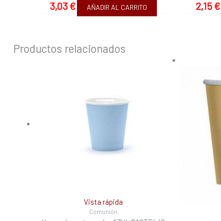
3,03
€
2,15
€
AÑADIR AL CARRITO
Productos relacionados
El
pr
ori
era
3,3
Vista rápida
Comunión