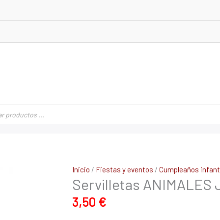
Servilletas
Inicio
/
Fiestas y eventos
/
Cumpleaños infanti
Servilletas ANIMALES
ANIMALES
JUNGLA
3,50
€
de
33x33cm