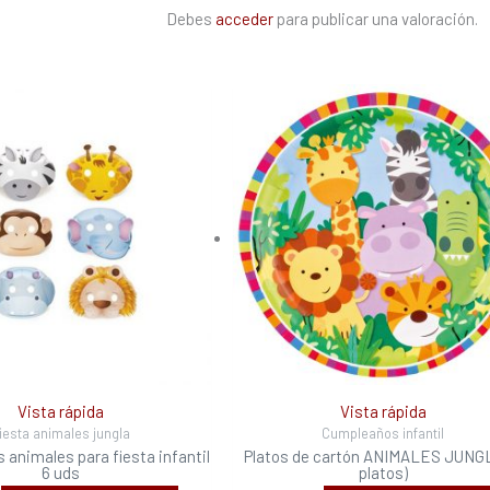
Debes
acceder
para publicar una valoración.
Vista rápida
Vista rápida
iesta animales jungla
Cumpleaños infantil
 animales para fiesta infantil
Platos de cartón ANIMALES JUNG
6 uds
platos)