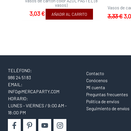
Vasos de carton color AZUL PASTEL (8
vasos)
Vasos de ca
3,03
€
AÑADIR AL CARRITO
3,33
€
3,
TELÉFONO:
Contacto
986 24 51 83
Conócenos
EMAIL:
Mi cuenta
INFO@MERCAPARTY.COM
Preguntas frecuentes
HORARIO:
Política de envios
LUNES - VIERNES / 9:00 AM -
Seguimiento de envíos
18:00 PM