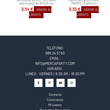
astronauta de 25X25 cm
MARFIL (8 platos)
3,34
€
3,33
€
AÑADIR AL
AÑADIR AL
CARRITO
CARRITO
TELÉFONO:
986 24 51 83
EMAIL:
INFO@MERCAPARTY.COM
HORARIO:
LUNES - VIERNES / 9:00 AM - 18:00 PM
Contacto
Conócenos
Mi cuenta
Preguntas frecuentes