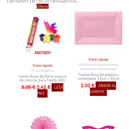
También te recomendamos…
El
El
¡Oferta!
precio
precio
original
actual
era:
es:
6,05 €.
2,42 €.
AGOTADO
Vista rápida
Artículos y Accesorios para
Vista rápida
Decoración Baby Shower
18 cumpleaños
Fuente Rosa de plástico
Cañón Rosa de 30cm polvos
rectangular 23cm x 32cm
de colores para fiesta HOLI
2,00
€
AÑADIR AL
6,05
€
2,42
€
LEER
CARRITO
MÁS