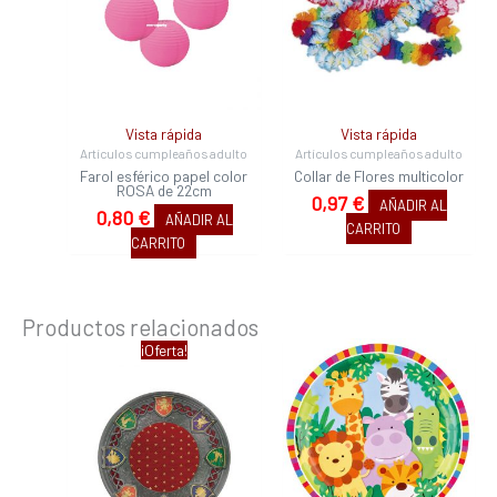
Vista rápida
Vista rápida
Artículos cumpleaños adulto
Artículos cumpleaños adulto
Farol esférico papel color
Collar de Flores multicolor
ROSA de 22cm
0,97
€
AÑADIR AL
0,80
€
AÑADIR AL
CARRITO
CARRITO
Productos relacionados
El
El
¡Oferta!
precio
precio
original
actual
era:
es:
6,53 €.
3,75 €.