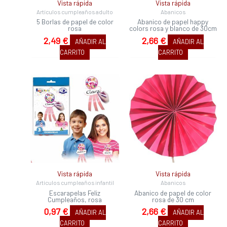
Vista rápida
Vista rápida
Artículos cumpleaños adulto
Abanicos
5 Borlas de papel de color
Abanico de papel happy
rosa
colors rosa y blanco de 30cm
2,49
€
2,66
€
AÑADIR AL
AÑADIR AL
CARRITO
CARRITO
Vista rápida
Vista rápida
Artículos cumpleaños infantil
Abanicos
Escarapelas Feliz
Abanico de papel de color
Cumpleaños, rosa
rosa de 30 cm
0,97
€
2,66
€
AÑADIR AL
AÑADIR AL
CARRITO
CARRITO