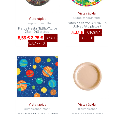
Vista rápida
Cumpleaños infantil
Vista rápida
Platos de cartón ANIMALES
Cumpleaños adulto
JUNGLA (8 platos)
Platos Fiesta MEDIEVAL de
26cm (48 platos)
3,33
€
AÑADIR AL
6,53
€
3,75
€
AÑADIR
CARRITO
AL CARRITO
Vista rápida
Vista rápida
Cumpleaños infantil
50 cumpleaños
Servilletas BLAST OFF BDAY
Platos de cartón color