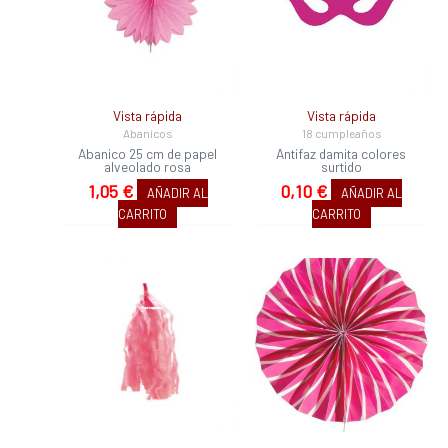
Vista rápida
Vista rápida
Abanicos
18 cumpleaños
Abanico 25 cm de papel
Antifaz damita colores
alveolado rosa
surtido
1,05
€
0,10
€
AÑADIR AL
AÑADIR AL
CARRITO
CARRITO