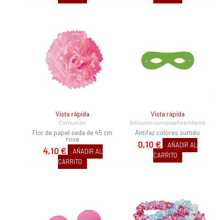
Vista rápida
Vista rápida
Comunión
Artículos cumpleaños infantil
Flor de papel seda de 45 cm
Antifaz colores surtido
rosa
0,10
€
AÑADIR AL
4,10
€
AÑADIR AL
CARRITO
CARRITO